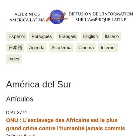
Español
Português
Français
English
Italiano
日本語
Agenda
Academia
Cinema
Internet
Index
América del Sur
Artículos
DIAL 3774
ONU : L’esclavage des Africains est le plus
grand crime contre l’humanité jamais commis
Agência Brasil