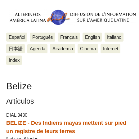
Español
Português
Français
English
Italiano
日本語
Agenda
Academia
Cinema
Internet
Index
Belize
Artículos
DIAL 3430
BELIZE - Des Indiens mayas mettent sur pied
un registre de leurs terres
Noticias Aliadas