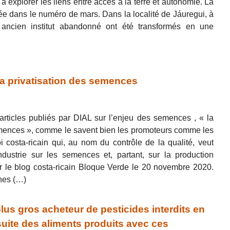
 explorer les liens entre accès à la terre et autonomie. La
iée dans le numéro de mars. Dans la localité de Jáuregui, à
ancien institut abandonné ont été transformés en une
la privatisation des semences
 articles publiés par DIAL sur l’enjeu des semences , « la
ences », comme le savent bien les promoteurs comme les
 costa-ricain qui, au nom du contrôle de la qualité, veut
ndustrie sur les semences et, partant, sur la production
sur le blog costa-ricain Bloque Verde le 20 novembre 2020.
nes (…)
lus gros acheteur de pesticides interdits en
suite des aliments produits avec ces