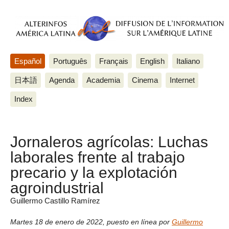
Español
Português
Français
English
Italiano
日本語
Agenda
Academia
Cinema
Internet
Index
Jornaleros agrícolas: Luchas
laborales frente al trabajo
precario y la explotación
agroindustrial
Guillermo Castillo Ramírez
Martes 18 de enero de 2022
,
puesto en línea por
Guillermo