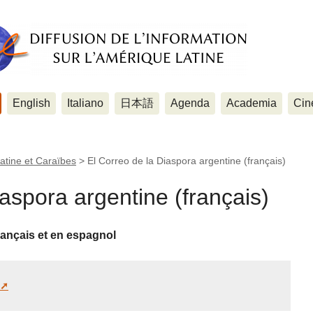
English
Italiano
日本語
Agenda
Academia
Cin
atine et Caraïbes
>
El Correo de la Diaspora argentine (français)
iaspora argentine (français)
français et en espagnol