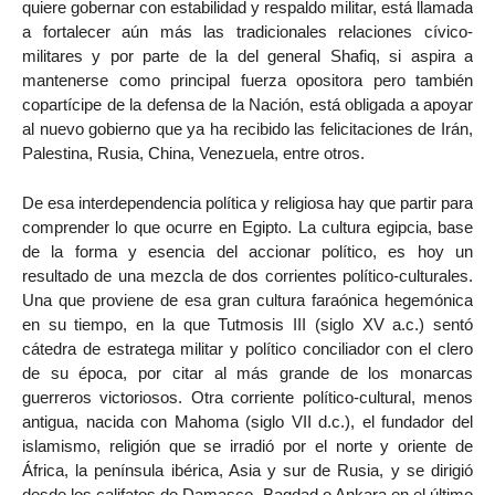
quiere gobernar con estabilidad y respaldo militar, está llamada
a fortalecer aún más las tradicionales relaciones cívico-
militares y por parte de la del general Shafiq, si aspira a
mantenerse como principal fuerza opositora pero también
copartícipe de la defensa de la Nación, está obligada a apoyar
al nuevo gobierno que ya ha recibido las felicitaciones de Irán,
Palestina, Rusia, China, Venezuela, entre otros.
De esa interdependencia política y religiosa hay que partir para
comprender lo que ocurre en Egipto. La cultura egipcia, base
de la forma y esencia del accionar político, es hoy un
resultado de una mezcla de dos corrientes político-culturales.
Una que proviene de esa gran cultura faraónica hegemónica
en su tiempo, en la que Tutmosis III (siglo XV a.c.) sentó
cátedra de estratega militar y político conciliador con el clero
de su época, por citar al más grande de los monarcas
guerreros victoriosos. Otra corriente político-cultural, menos
antigua, nacida con Mahoma (siglo VII d.c.), el fundador del
islamismo, religión que se irradió por el norte y oriente de
África, la península ibérica, Asia y sur de Rusia, y se dirigió
desde los califatos de Damasco, Bagdad o Ankara en el último