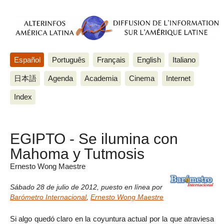
Español
Português
Français
English
Italiano
日本語
Agenda
Academia
Cinema
Internet
Index
EGIPTO - Se ilumina con
Mahoma y Tutmosis
Ernesto Wong Maestre
Sábado 28 de julio de 2012
,
puesto en línea por
Barómetro Internacional
,
Ernesto Wong Maestre
Si algo quedó claro en la coyuntura actual por la que atraviesa