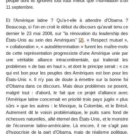
peuple dont ils ignorent tout vaut mieux que l’humiliation d’un
11 septembre.
Et l’Amérique latine ? Qu’a-t-elle à attendre d’Obama ?
Beaucoup, si l’on en croit le début du discours qu’avait tenu ce
dernier le 23 mai 2008, sur "la rénovation du leadership des
États-Unis au sein des Amériques"
[
2
]
. « Respect mutuel »,
« collaboration », « autodétermination » furent les maître-mots
de cette représentation progressiste d’une Amérique unie par
une véritable alliance intracontinentale, qui traiterait les
problèmes « de bas en haut », et dont le principe serait : « ce
qui est bon pour les peuples des Amériques est bon pour les
États-Unis ». Il n’y pas de doute à émettre sur la bonne foi
d’Obama dans ce discours. Mais deux problèmes se posent,
malgré tout : d’abord, le fait que ce projet d’alliance avec
l’Amérique latine concernait en priorité trois pays jugés « plus
sûrs » que les autres : le Mexique, la Colombie, et le Brésil.
Autrement dit le voisin problématique, le puits sans fond de
richesses naturelles, allié éternel des États-Unis, et le monstre
de l’économie latino-américaine. Là encore, il ne s’agit pas
d’hypocrisie de la part d’Obama, mais de réalisme politique.