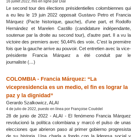
16 juillet 2022, mis en ligne par Dial
Le second tour des élections présidentielles colombiennes qui
a eu lieu le 19 juin 2022 opposait Gustavo Petro et Francia
Márquez (Pacte historique, gauche), d’une part, et Rodolfo
Hernández et Marelen Castillo (candidature indépendante,
soutenue par la droite au second tour), d’autre part. Il a vu la
victoire des premiers avec 50,44% des voix. C’est la première
fois que la gauche arrive au pouvoir. Cet entretien avec la vice-
présidente Francia Márquez a été conduit par le
journaliste (…)
COLOMBIA - Francia Márquez: “La
vicepresidencia es un medio, el fin es lograr la
paz y la dignidad”
Gerardo Szalkowicz, ALAI
4 de julio de 2022, puesto en línea por Françoise Couëdel
28 de junio de 2022 - ALAI - El fenómeno Francia Márquez
revolucionó la política colombiana y marcó el pulso de unas
elecciones que abrieron paso al primer gobierno progresista
de su historia. Una charla a fondo con la lideresa social y