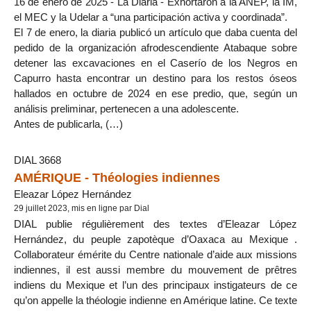
16 de enero de 2025 - La Diaria - Exhortaron a la ANEP, la IM,
el MEC y la Udelar a “una participación activa y coordinada”.
El 7 de enero, la diaria publicó un artículo que daba cuenta del
pedido de la organización afrodescendiente Atabaque sobre
detener las excavaciones en el Caserío de los Negros en
Capurro hasta encontrar un destino para los restos óseos
hallados en octubre de 2024 en ese predio, que, según un
análisis preliminar, pertenecen a una adolescente.
Antes de publicarla, (…)
DIAL 3668
AMÉRIQUE - Théologies indiennes
Eleazar López Hernández
29 juillet 2023, mis en ligne par Dial
DIAL publie régulièrement des textes d’Eleazar López
Hernández, du peuple zapotèque d’Oaxaca au Mexique .
Collaborateur émérite du Centre nationale d’aide aux missions
indiennes, il est aussi membre du mouvement de prêtres
indiens du Mexique et l’un des principaux instigateurs de ce
qu’on appelle la théologie indienne en Amérique latine. Ce texte