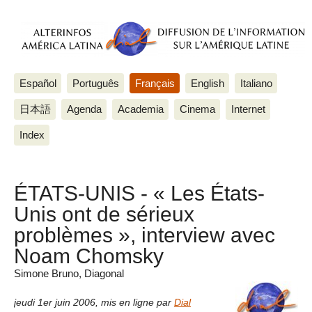
Español
Português
Français
English
Italiano
日本語
Agenda
Academia
Cinema
Internet
Index
ÉTATS-UNIS - « Les États-
Unis ont de sérieux
problèmes », interview avec
Noam Chomsky
Simone Bruno, Diagonal
jeudi 1er juin 2006
,
mis en ligne par
Dial