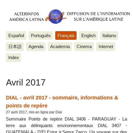
Español
Português
Français
English
Italiano
日本語
Agenda
Academia
Cinema
Internet
Index
Avril 2017
DIAL - avril 2017 - sommaire, informations &
points de repère
27 avril 2017, mis en ligne par Dial
Sommaire Points de repère DIAL 3406 - PARAGUAY - La
terre aux délinquants environnementaux DIAL 3407 -
GUATEMALA - D’El Estor à Sepur Zarco. Un voyage sur des