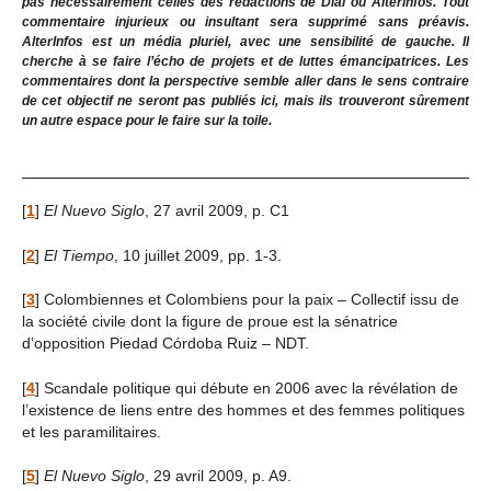
pas nécessairement celles des rédactions de Dial ou Alterinfos. Tout
commentaire injurieux ou insultant sera supprimé sans préavis.
AlterInfos est un média pluriel, avec une sensibilité de gauche. Il
cherche à se faire l’écho de projets et de luttes émancipatrices. Les
commentaires dont la perspective semble aller dans le sens contraire
de cet objectif ne seront pas publiés ici, mais ils trouveront sûrement
un autre espace pour le faire sur la toile.
[
1
]
El Nuevo Siglo
, 27 avril 2009, p. C1
[
2
]
El Tiempo
, 10 juillet 2009, pp. 1-3.
[
3
]
Colombiennes et Colombiens pour la paix – Collectif issu de
la société civile dont la figure de proue est la sénatrice
d’opposition Piedad Córdoba Ruiz – NDT.
[
4
]
Scandale politique qui débute en 2006 avec la révélation de
l’existence de liens entre des hommes et des femmes politiques
et les paramilitaires.
[
5
]
El Nuevo Siglo
, 29 avril 2009, p. A9.