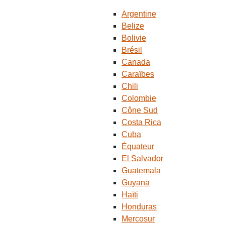
Argentine
Belize
Bolivie
Brésil
Canada
Caraïbes
Chili
Colombie
Cône Sud
Costa Rica
Cuba
Équateur
El Salvador
Guatemala
Guyana
Haïti
Honduras
Mercosur