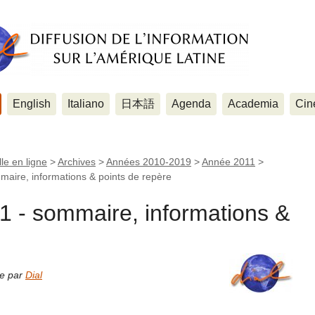
English
Italiano
日本語
Agenda
Academia
Cin
le en ligne
>
Archives
>
Années 2010-2019
>
Année 2011
>
mmaire, informations & points de repère
11 - sommaire, informations &
ne par
Dial