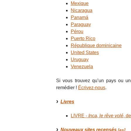
Mexique
Nicaragua
Panamá
Paraguay
Pérou
Puerto Rico
République dominicaine
United States
Uruguay
Venezuela
Si vous trouvez qu’un pays ou un
remédier !
Écrivez-nous
.
Livres
LIVRE -
Inca, le rêve volé
, d
Nouveaux sites recensés