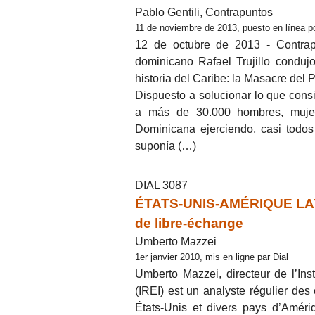
Pablo Gentili, Contrapuntos
11 de noviembre de 2013, puesto en línea po
12 de octubre de 2013 - Contrapu
dominicano Rafael Trujillo condu
historia del Caribe: la Masacre del Pe
Dispuesto a solucionar lo que consi
a más de 30.000 hombres, mujer
Dominicana ejerciendo, casi todos 
suponía (…)
DIAL 3087
ÉTATS-UNIS-AMÉRIQUE LATINE
de libre-échange
Umberto Mazzei
1er janvier 2010, mis en ligne par Dial
Umberto Mazzei, directeur de l’Ins
(IREI) est un analyste régulier des
États-Unis et divers pays d’Améri