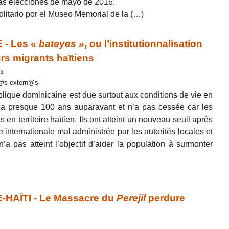
las elecciones de mayo de 2016.
litario por el Museo Memorial de la (…)
- Les «
bateyes
», ou l’institutionnalisation
urs migrants haïtiens
a
or@s extern@s
blique dominicaine est due surtout aux conditions de vie en
 y a presque 100 ans auparavant et n’a pas cessée car les
 en territoire haïtien. Ils ont atteint un nouveau seuil après
e internationale mal administrée par les autorités locales et
’a pas atteint l’objectif d’aider la population à surmonter
HAÏTI - Le Massacre du
Perejil
perdure