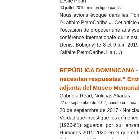
Leslie Péan
30 juillet 2019, mis en ligne par Dial
Nous avions évoqué dans les Point
l’« affaire PetroCaribe ». Cet artic
l’occasion de proposer une analyse 
conférence internationale qui s’es
Denis, Bobigny) le 8 et 9 juin 2019 
l’affaire PetroCaribe. Il a (…)
REPÚBLICA DOMINICANA - “La
necesitan respuestas.” Entr
adjunta del Museo Memorial
Gabriela Read, Noticias Aliadas
22 de septiembre de 2017, puesto en línea 
20 de septiembre de 2017 - Noticia
Verdad que investigue los crímenes 
(1930-61) aguarda por su lanza
Humanos 2015-2020 en el que el E