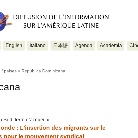
English
Italiano
日本語
Agenda
Academia
Cin
 / paises >
República Dominicana
icana
 Sud, terre d’accueil »
de : L’insertion des migrants sur le
fis pour le mouvement syndical