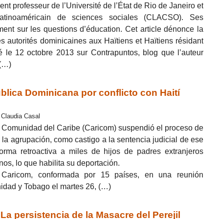
ent professeur de l’Université de l’État de Rio de Janeiro et
 latinoaméricain de sciences sociales (CLACSO). Ses
ement sur les questions d’éducation. Cet article dénonce la
s autorités dominicaines aux Haïtiens et Haïtiens résidant
é le 12 octobre 2013 sur Contrapuntos, blog que l’auteur
 (…)
ica Dominicana por conflicto con Haití
 Claudia Casal
a Comunidad del Caribe (Caricom) suspendió el proceso de
a agrupación, como castigo a la sentencia judicial de ese
forma retroactiva a miles de hijos de padres extranjeros
nos, lo que habilita su deportación.
Caricom, conformada por 15 países, en una reunión
inidad y Tobago el martes 26, (…)
persistencia de la Masacre del Perejil