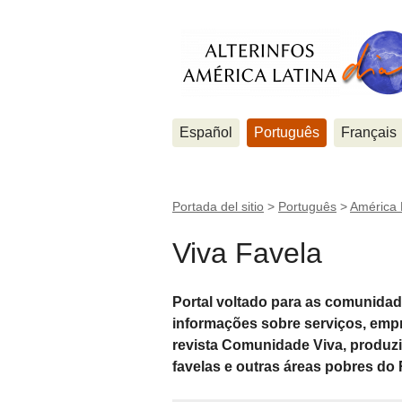
Español
Português
Français
Portada del sitio
>
Português
>
América 
Viva Favela
Portal voltado para as comunida
informações sobre serviços, empr
revista Comunidade Viva, produz
favelas e outras áreas pobres do 