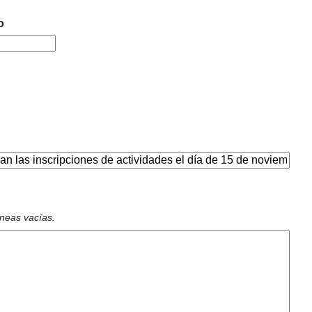
o
íneas vacías.