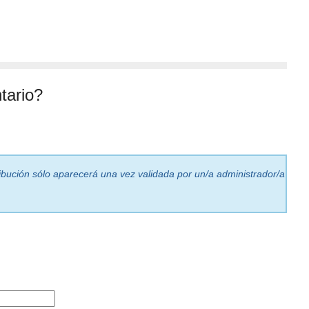
tario?
ribución sólo aparecerá una vez validada por un/a administrador/a