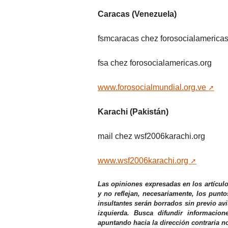
Caracas (Venezuela)
fsmcaracas
chez
forosocialamericas
fsa
chez
forosocialamericas.org
www.forosocialmundial.org.ve
Karachi (Pakistán)
mail
chez
wsf2006karachi.org
www.wsf2006karachi.org
Las opiniones expresadas en los artícul
y no reflejan, necesariamente, los punto
insultantes serán borrados sin previo av
izquierda. Busca difundir informacio
apuntando hacia la dirección contraria n