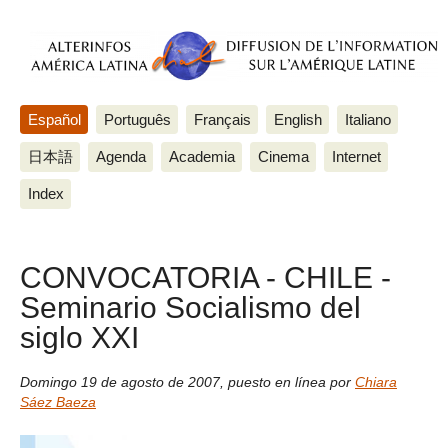
Español
Português
Français
English
Italiano
日本語
Agenda
Academia
Cinema
Internet
Index
CONVOCATORIA - CHILE -
Seminario Socialismo del
siglo XXI
Domingo 19 de agosto de 2007
,
puesto en línea por
Chiara
Sáez Baeza