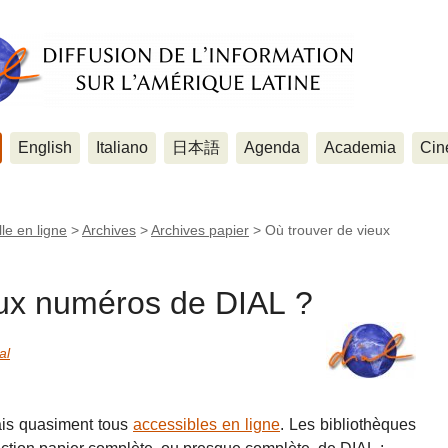
English
Italiano
日本語
Agenda
Academia
Cin
le en ligne
>
Archives
>
Archives papier
>
Où trouver de vieux
eux numéros de DIAL ?
al
is quasiment tous
accessibles en ligne
. Les bibliothèques