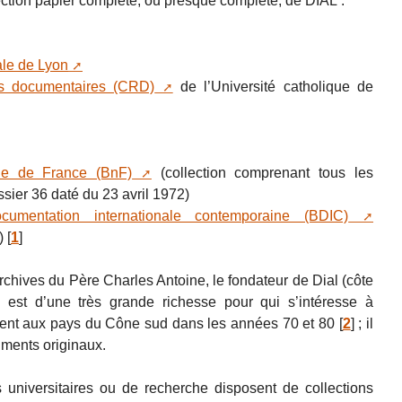
ction papier complète, ou presque complète, de DIAL :
ale de Lyon
s documentaires (CRD)
de l’Université catholique de
ale de France (BnF)
(collection comprenant tous les
sier 36 daté du 23 avril 1972)
cumentation internationale contemporaine (BDIC)
)
[
1
]
rchives du Père Charles Antoine, le fondateur de Dial (côte
est d’une très grande richesse pour qui s’intéresse à
ement aux pays du Cône sud dans les années 70 et 80
[
2
]
; il
ments originaux.
universitaires ou de recherche disposent de collections