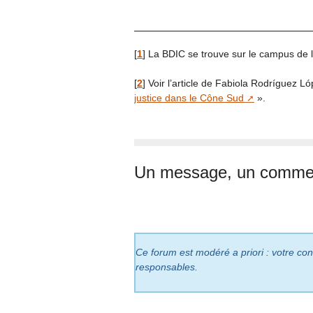
[
1
]
La BDIC se trouve sur le campus de l
[
2
]
Voir l’article de Fabiola Rodríguez L
justice dans le Cône Sud
».
Un message, un commen
Ce forum est modéré a priori : votre cont
responsables.