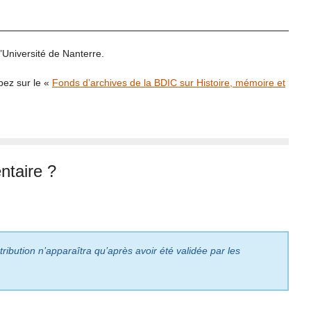
’Université de Nanterre.
ópez sur le «
Fonds d’archives de la BDIC sur Histoire, mémoire et
taire ?
ribution n’apparaîtra qu’après avoir été validée par les