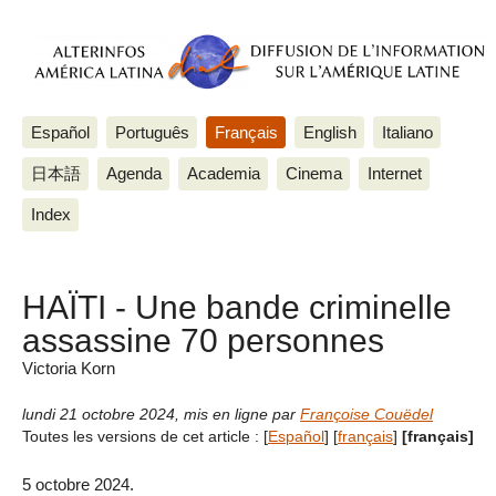
Español
Português
Français
English
Italiano
日本語
Agenda
Academia
Cinema
Internet
Index
HAÏTI - Une bande criminelle
assassine 70 personnes
Victoria Korn
lundi 21 octobre 2024
,
mis en ligne par
Françoise Couëdel
Toutes les versions de cet article :
[
Español
]
[
français
]
[français]
5 octobre 2024.