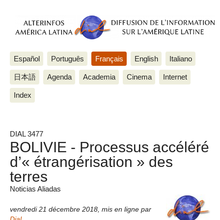
Español
Português
Français
English
Italiano
日本語
Agenda
Academia
Cinema
Internet
Index
DIAL 3477
BOLIVIE - Processus accéléré
d’« étrangérisation » des
terres
Noticias Aliadas
vendredi 21 décembre 2018
,
mis en ligne par
Dial