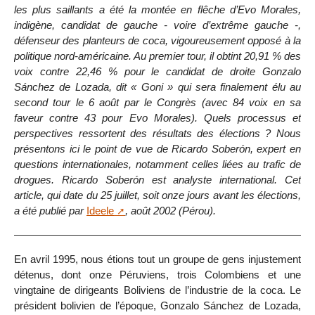
les plus saillants a été la montée en flêche d’Evo Morales,
indigène, candidat de gauche - voire d’extrême gauche -,
défenseur des planteurs de coca, vigoureusement opposé à la
politique nord-américaine. Au premier tour, il obtint 20,91 % des
voix contre 22,46 % pour le candidat de droite Gonzalo
Sánchez de Lozada, dit « Goni » qui sera finalement élu au
second tour le 6 août par le Congrès (avec 84 voix en sa
faveur contre 43 pour Evo Morales). Quels processus et
perspectives ressortent des résultats des élections ? Nous
présentons ici le point de vue de Ricardo Soberón, expert en
questions internationales, notamment celles liées au trafic de
drogues. Ricardo Soberón est analyste international. Cet
article, qui date du 25 juillet, soit onze jours avant les élections,
a été publié par
Ideele
, août 2002 (Pérou).
En avril 1995, nous étions tout un groupe de gens injustement
détenus, dont onze Péruviens, trois Colombiens et une
vingtaine de dirigeants Boliviens de l’industrie de la coca. Le
président bolivien de l’époque, Gonzalo Sánchez de Lozada,