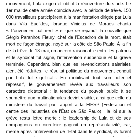
mouvement, Lula exigea et obtint la réouverture du stade. Le
1er mai de cette année coïncida avec la période de trêve. 150
000 travailleurs participèrent à la manifestation dirigée par Lula
dans Vila Euclides, lorsque Vinicius de Moraes chanta
« L’ouvrier en bâtiment » et que se répandit la nouvelle que
Sérgio Paranhos Fleury, chef de l’Escadron de la mort, était
mort de façon étrange, noyé sur la côte de São Paulo. À la fin
de la trêve, le 13 mai, un accord raisonnable entre les patrons
et le syndicat fut signé, l’intervention suspendue et la grève
terminée. Cependant, bien que les revendications salariales
aient été réduites, le résultat politique du mouvement conduit
par Lula fut significatif. En mobilisant tout son potentiel
répressif, le gouvernement révéla aux travailleurs son
caractère dictatorial ; la tendance du pouvoir public à se
soumettre aux multinationales devint visible, ainsi que celle du
ministère du travail par rapport à la FIESP (Fédération et
centre des industries de l’État de São Paulo) ; la loi sur la
grève resta lettre morte ; le leadership de Lula et de ses
compagnons du directoire gagnait en représentativité, car,
même après l’intervention de l’État dans le syndicat, ils furent