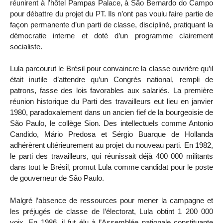
réunirent à l’hôtel Pampas Palace, à São Bernardo do Campo
pour débattre du projet du PT. Ils n’ont pas voulu faire partie de
façon permanente d’un parti de classe, discipliné, pratiquant la
démocratie interne et doté d’un programme clairement
socialiste.
Lula parcourut le Brésil pour convaincre la classe ouvrière qu’il
était inutile d’attendre qu’un Congrès national, rempli de
patrons, fasse des lois favorables aux salariés. La première
réunion historique du Parti des travailleurs eut lieu en janvier
1980, paradoxalement dans un ancien fief de la bourgeoisie de
São Paulo, le collège Sion. Des intellectuels comme Antonio
Candido, Mário Predosa et Sérgio Buarque de Hollanda
adhérèrent ultérieurement au projet du nouveau parti. En 1982,
le parti des travailleurs, qui réunissait déjà 400 000 militants
dans tout le Brésil, promut Lula comme candidat pour le poste
de gouverneur de São Paulo.
Malgré l’absence de ressources pour mener la campagne et
les préjugés de classe de l’électorat, Lula obtint 1 200 000
voix. En 1986, il fut élu à l’Assemblée nationale constituante