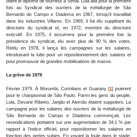
obtint le diplôme de tourneur à Senai. Lula alla pour la première
fois au Syndicat des ouvriers de la métallurgie de São
Bernardo do Campo e Diadema en 1967, lorsqu’il travaillait
dans les industries Villares. En 1969, il fut élu suppléant du
directoire du syndicat et, en 1972, membre du directoire
exécutif. En 1975, il assumera pour la première fois la
présidence du syndicat, élu avec plus de 90 % des votes.
Réélu en 1978, il lança les campagnes sur les salaires,
introduisant la lutte pour un repositionnement des salaires et
pour promouvoir de grandes mobilisations de masse.
La grève de 1979
Février 1979. À Morumbi, Coríntians et Guarany
[
1
]
jouèrent
pour le chanpionnat de São Paulo. Parmi les gens du peuple,
Lula, Devanir Ribeiro, Janjão et Alemão étaient suppoters. La
campagne pour les salaires des ouvriers de la métallurgie de
São Bernardo do Campo e Diadema commençait. Les
revendications portaient sur une augmentation de 34,1 % par
rapport à l’indice officiel, pour repositionner les salaires en
fonction des pertes subies. En voyant la foule dans le stade,