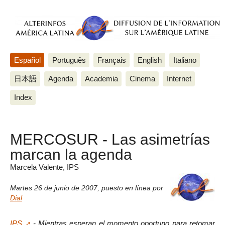
Español
Português
Français
English
Italiano
日本語
Agenda
Academia
Cinema
Internet
Index
MERCOSUR - Las asimetrías
marcan la agenda
Marcela Valente, IPS
Martes 26 de junio de 2007
,
puesto en línea por
Dial
IPS
- Mientras esperan el momento oportuno para retomar