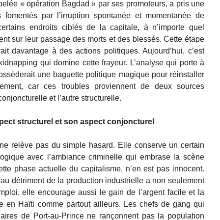
elée « opération Bagdad » par ses promoteurs, a pris une
ris fomentés par l’irruption spontanée et momentanée de
tains endroits ciblés de la capitale, à n’importe quel
ient sur leur passage des morts et des blessés. Cette étape
ait davantage à des actions politiques. Aujourd’hui, c’est
dnapping qui domine cette frayeur. L’analyse qui porte à
ossèderait une baguette politique magique pour réinstaller
ement, car ces troubles proviennent de deux sources
njoncturelle et l’autre structurelle.
ect structurel et son aspect conjoncturel
 ne relève pas du simple hasard. Elle conserve un certain
éologique avec l’ambiance criminelle qui embrase la scène
cette phase actuelle du capitalisme, n’en est pas innocent.
u détriment de la production industrielle a non seulement
oi, elle encourage aussi le gain de l’argent facile et la
 en Haïti comme partout ailleurs. Les chefs de gang qui
laires de Port-au-Prince ne rançonnent pas la population