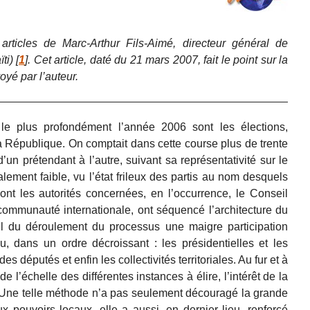
rticles de Marc-Arthur Fils-Aimé, directeur général de
ti)
[
1
]
. Cet article, daté du 21 mars 2007, fait le point sur la
oyé par l’auteur.
e plus profondément l’année 2006 sont les élections,
 République. On comptait dans cette course plus de trente
d’un prétendant à l’autre, suivant sa représentativité sur le
alement faible, vu l’état frileux des partis au nom desquels
ont les autorités concernées, en l’occurrence, le Conseil
la communauté internationale, ont séquencé l’architecture du
 fil du déroulement du processus une maigre participation
u, dans un ordre décroissant : les présidentielles et les
es députés et enfin les collectivités territoriales. Au fur et à
 l’échelle des différentes instances à élire, l’intérêt de la
 Une telle méthode n’a pas seulement découragé la grande
ux pouvoirs locaux, elle a aussi, en dernier lieu, renforcé