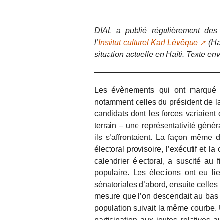
DIAL a publié régulièrement des a
l’
Institut culturel Karl Lévêque
(Haï
situation actuelle en Haïti. Texte env
Les évènements qui ont marqué l
notamment celles du président de la
candidats dont les forces variaient 
terrain – une représentativité génér
ils s’affrontaient. La façon même d
électoral provisoire, l’exécutif et 
calendrier électoral, a suscité au
populaire. Les élections ont eu lie
sénatoriales d’abord, ensuite celles d
mesure que l’on descendait au bas de
population suivait la même courbe.
participation aux joutes relatives a