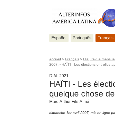
Español
Português
Français
Accueil
>
Français
>
Dial, revue mensuel
2007
>
HAÏTI - Les élections ont-elles
DIAL 2921
HAÏTI - Les électi
quelque chose de
Marc-Arthur Fils-Aimé
dimanche 1er avril 2007
,
mis en ligne p