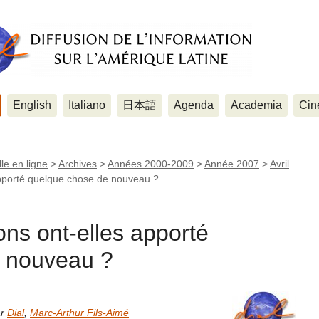
English
Italiano
日本語
Agenda
Academia
Cin
le en ligne
>
Archives
>
Années 2000-2009
>
Année 2007
>
Avril
 apporté quelque chose de nouveau ?
ons ont-elles apporté
 nouveau ?
ar
Dial
,
Marc-Arthur Fils-Aimé