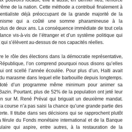
uprême de la nation. Cette méthode a contribué finalement à
dentialiste déjà préoccupant de la grande majorité de la
canisme qui a coûté une somme pharamineuse à la
 plus de deux ans. La conséquence immédiate de tout cela
dance vis-à-vis de l’étranger et d’un système politique qui
 qui s’élèvent au-dessus de nos capacités réelles.
 le rôle des élections dans la démocratie représentative,
a République, l’on comprend pourquoi nous disons qu’elles
qui ont scellé l’année écoulée. Pour plus d’un, Haïti avait
 du marasme dans lequel elle barbouille depuis longtemps.
t doté d’un programme même minimum pour animer sa
Bazin. Pourtant, plus de 52% de la population ont jeté leur
on sur M. René Préval qui briguait un deuxième mandat.
a course n’a pas saisi la chance qu’une grande partie des
erte. Il titube dans ses décisions qui se rapprochent plutôt
a férule du Fonds monétaire international et de la Banque
aire qui aspire, entre autres, à la restauration de la