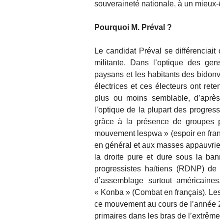
souveraineté nationale, à un mieux-ê
Pourquoi M. Préval ?
Le candidat Préval se différencia
militante. Dans l’optique des gen
paysans et les habitants des bidonvi
électrices et ces électeurs ont rete
plus ou moins semblable, d’après
l’optique de la plupart des progress
grâce à la présence de groupes p
mouvement lespwa » (espoir en fran
en général et aux masses appauvries e
la droite pure et dure sous la b
progressistes haïtiens (RDNP) de 
d’assemblage surtout américaine
« Konba » (Combat en français). Les
ce mouvement au cours de l’année 20
primaires dans les bras de l’extrême