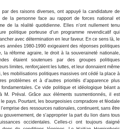
 par des raisons diverses, ont appuyé la candidature de
s de la personne face au rapport de forces national et
hme de la réalité quotidienne. Elles n’ont nullement tenu
ure politique porteuse d’un programme revendicatif qui
trancher avec détermination en leur faveur. En ce sens là, le
 des années 1980-1990 exigeaient des réponses politiques
e, la réforme agraire, le droit à la souveraineté nationale,
des étaient soutenues par des groupes politiques
eurs limites, renforçaient les luttes, et leur donnaient même
i, les mobilisations politiques massives ont cédé la place à
res problèmes et à d’autres priorités d’apparence plus
 fondamentales. Ce vide politique et idéologique béant a
 à M. Préval. Grâce aux éléments susmentionnés, il est
le pays. Pourtant, les bourgeoisies compradore et féodale
ur l’emprise des ressources nationales, continuent, sans être
 gouvernement, de s’approprier la part du lion dans tous
ssances occidentales. Celles-ci ont toujours daigné
 dons de conditions léonines. Le Haitian Hemispheric