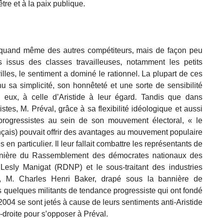
tre et à la paix publique.
it quand même des autres compétiteurs, mais de façon peu
s issus des classes travailleuses, notamment les petits
lles, le sentiment a dominé le rationnel. La plupart de ces
nu sa simplicité, son honnêteté et une sorte de sensibilité
 eux, à celle d’Aristide à leur égard. Tandis que dans
istes, M. Préval, grâce à sa flexibilité idéologique et aussi
rogressistes au sein de son mouvement électoral, « le
çais) pouvait offrir des avantages au mouvement populaire
n particulier. Il leur fallait combattre les représentants de
annière du Rassemblement des démocrates nationaux des
Lesly Manigat (RDNP) et le sous-traitant des industries
s, M. Charles Henri Baker, drapé sous la bannière de
 quelques militants de tendance progressiste qui ont fondé
04 se sont jetés à cause de leurs sentiments anti-Aristide
-droite pour s’opposer à Préval.