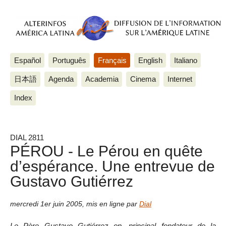
Español
Português
Français
English
Italiano
日本語
Agenda
Academia
Cinema
Internet
Index
DIAL 2811
PÉROU - Le Pérou en quête
d’espérance. Une entrevue de
Gustavo Gutiérrez
mercredi 1er juin 2005
,
mis en ligne par
Dial
Le Père Gustavo Gutiérrez op, principal fondateur de la