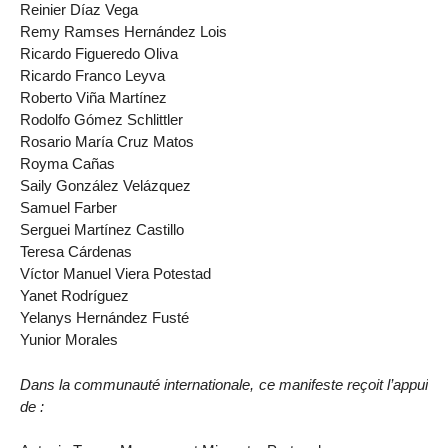
Reinier Díaz Vega
Remy Ramses Hernández Lois
Ricardo Figueredo Oliva
Ricardo Franco Leyva
Roberto Viña Martínez
Rodolfo Gómez Schlittler
Rosario María Cruz Matos
Royma Cañas
Saily González Velázquez
Samuel Farber
Serguei Martínez Castillo
Teresa Cárdenas
Víctor Manuel Viera Potestad
Yanet Rodríguez
Yelanys Hernández Fusté
Yunior Morales
Dans la communauté internationale, ce manifeste reçoit l’appui
de :