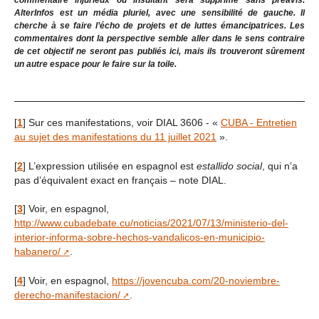
commentaire injurieux ou insultant sera supprimé sans préavis.
AlterInfos est un média pluriel, avec une sensibilité de gauche. Il
cherche à se faire l’écho de projets et de luttes émancipatrices. Les
commentaires dont la perspective semble aller dans le sens contraire
de cet objectif ne seront pas publiés ici, mais ils trouveront sûrement
un autre espace pour le faire sur la toile.
[
1
]
Sur ces manifestations, voir DIAL 3606 - «
CUBA - Entretien
au sujet des manifestations du 11 juillet 2021
».
[
2
]
L’expression utilisée en espagnol est
estallido social
, qui n’a
pas d’équivalent exact en français – note DIAL.
[
3
]
Voir, en espagnol,
http://www.cubadebate.cu/noticias/2021/07/13/ministerio-del-
interior-informa-sobre-hechos-vandalicos-en-municipio-
habanero/
.
[
4
]
Voir, en espagnol,
https://jovencuba.com/20-noviembre-
derecho-manifestacion/
.