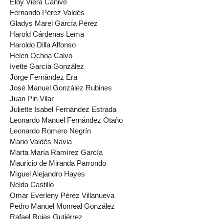
Eloy Viera Cañive
Fernando Pérez Valdés
Gladys Marel García Pérez
Harold Cárdenas Lema
Haroldo Dilla Alfonso
Helen Ochoa Calvo
Ivette García González
Jorge Fernández Era
José Manuel González Rubines
Juan Pin Vilar
Juliette Isabel Fernández Estrada
Leonardo Manuel Fernández Otaño
Leonardo Romero Negrín
Mario Valdés Navia
Marta María Ramírez García
Mauricio de Miranda Parrondo
Miguel Alejandro Hayes
Nelda Castillo
Omar Everleny Pérez Villanueva
Pedro Manuel Monreal González
Rafael Rojas Gutiérrez