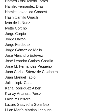
Hamed Oriol Toledo Torres
Hamlet Fernández Díaz
Hamlet Lavastida Cordoví
Hasn Carrillo Guach
Iván de la Nuez
Ivette Corcho
Jorge Carpio
Jorge Dalton
Jorge Ferdecaz
Jorge Gómez de Mello
José Alejandro Estévez
José Leandro Garbey Castillo
José M. Fernández Pequeño
Juan Carlos Sáenz de Calahorra
Juan Manuel Tabío
Julio Llopiz Casal
Karla Rodríguez Albert
Kianay Anandra Pérez
Laideliz Herrera
Lázaro Saavedra González
Lilian María Martinó Lechuga