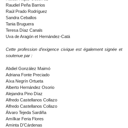
Raudiel Peña Barrios
Raúl Prado Rodríguez
Sandra Ceballos
Tania Bruguera
Teresa Díaz Canals
Uva de Aragón et Hernández-Catá
Cette profession d’exigence civique est également signée et
soutenue par :
Abdiel González Maimó
Adriana Fonte Preciado
Aíxa Negrín Ortueta
Alberto Hernández Osorio
Alejandra Pino Díaz
Alfredo Castellanos Collazo
Alfredo Castellanos Collazo
Álvaro Tejeda Sardiña
Amílkar Feria Flores
Aminta D’Cárdenas