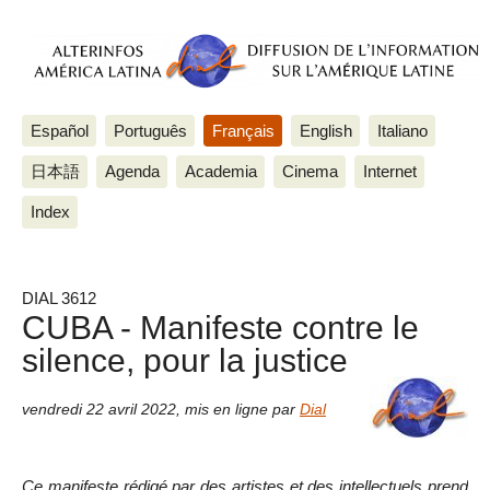
Español
Português
Français
English
Italiano
日本語
Agenda
Academia
Cinema
Internet
Index
DIAL 3612
CUBA - Manifeste contre le
silence, pour la justice
vendredi 22 avril 2022
,
mis en ligne par
Dial
Ce manifeste rédigé par des artistes et des intellectuels prend