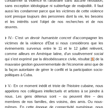
condamner la violence et l’arbitraire sans aucune hésitation,
sans exception idéologique ni subterfuge de
realpolitik
. Il faut
aussi les condamner parce que les victimes de cette violence
sont presque toujours des personnes dont la vie, les besoins
et les intérêts sont l’objet de nos recherches et de nos
œuvres.
IV.- C’est un
devoir humaniste concret
d’accompagner les
victimes de la violence d’État si nous considérons que les
événements survenus entre le 11 et le 12 juillet relèvent,
comme ailleurs en Amérique latine, d’un
soulèvement social
qui s’est exprimé par la désobéissance civile, résultat
[
6
]
de la
mauvaise gestion gouvernementale de l’économie ainsi que de
la façon autoritaire de gérer le conflit et la participation socio-
politiques à Cuba.
V.- En ce moment inédit et triste de l’histoire cubaine, nous
appelons nos collègues intellectuels et artistes à se joindre à
nous. Les gens détenus sont – ou peuvent être – des
membres de nos familles, des voisins, des amis. Ou nous-
mêmes. En cette époque de connectivité numérique, nous