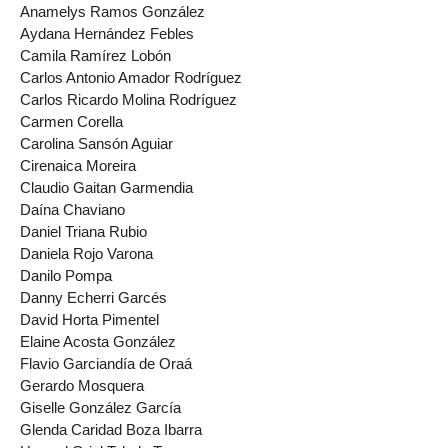
Anamelys Ramos González
Aydana Hernández Febles
Camila Ramírez Lobón
Carlos Antonio Amador Rodríguez
Carlos Ricardo Molina Rodríguez
Carmen Corella
Carolina Sansón Aguiar
Cirenaica Moreira
Claudio Gaitan Garmendia
Daína Chaviano
Daniel Triana Rubio
Daniela Rojo Varona
Danilo Pompa
Danny Echerri Garcés
David Horta Pimentel
Elaine Acosta González
Flavio Garciandía de Oraá
Gerardo Mosquera
Giselle González García
Glenda Caridad Boza Ibarra