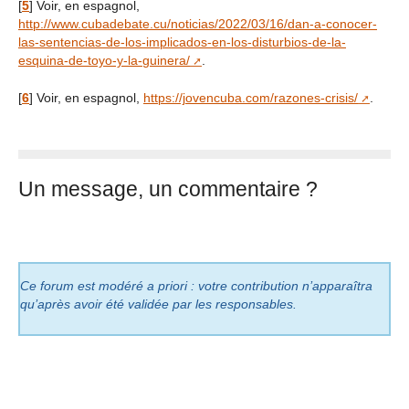
[
5
]
Voir, en espagnol,
http://www.cubadebate.cu/noticias/2022/03/16/dan-a-conocer-
las-sentencias-de-los-implicados-en-los-disturbios-de-la-
esquina-de-toyo-y-la-guinera/
.
[
6
]
Voir, en espagnol,
https://jovencuba.com/razones-crisis/
.
Un message, un commentaire ?
Ce forum est modéré a priori : votre contribution n’apparaîtra
qu’après avoir été validée par les responsables.