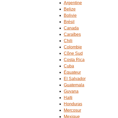
Argentine
Belize
Bolivie
Brésil
Canada
Caraïbes
Chili
Colombie
Cône Sud
Costa Rica
Cuba
Équateur
El Salvador
Guatemala
Guyana
Haïti
Honduras
Mercosur
Mexique