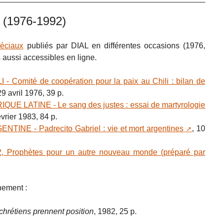
 (1976-1992)
éciaux
publiés par DIAL en différentes occasions (1976,
aussi accessibles en ligne.
I - Comité de coopération pour la paix au Chili : bilan de
29 avril 1976, 39 p.
QUE LATINE - Le sang des justes : essai de martyrologie
évrier 1983, 84 p.
NTINE - Padrecito Gabriel : vie et mort argentines
, 10
Prophètes pour un autre nouveau monde (préparé par
nement :
 chrétiens prennent position
, 1982, 25 p.