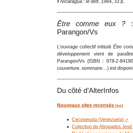
Nicaragua : le défi
, 1984, 33 p.
Être comme eux ?
: 
Parangon/Vs
L’ouvrage collectif intitulé
Être com
développement
vient de paraîtr
Parangon/Vs (ISBN : 978-2-8419
couverture, sommaire…) est disponi
Du côté d’AlterInfos
Nouveaux sites recensés
Cecosesola (Venezuela)
Colectivo de Abogados José 