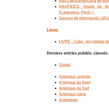
Red Latinoamericana de Muj
GRUFIDES, Grupo de forma
(Cajamarca, Perú)
Servicio de Información GR
Livres
LIVRE -
Cuba : les médias fac
Derniers articles publiés, classé
Global
Amérique centrale
Amérique du Nord
Amérique du Sud
Amérique latine
Amériques