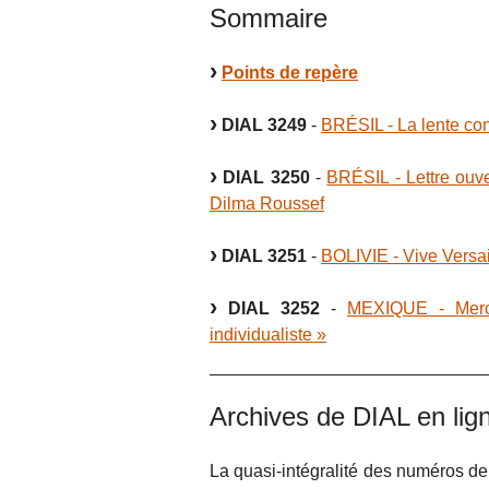
Sommaire
Points de repère
DIAL 3249
-
BRÉSIL - La lente con
DIAL 3250
-
BRÉSIL - Lettre ouve
Dilma Roussef
DIAL 3251
-
BOLIVIE - Vive Versail
DIAL 3252
-
MEXIQUE - Merce
individualiste »
Archives de DIAL en lig
La quasi-intégralité des numéros d