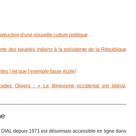
struction d’une nouvelle culture politique
rte des peuples indiens à la présidente de la République
les ! (et que l’exemple fasse école)
des Olivera : « Le féminisme occidental est libéral,
ne
e DIAL depuis 1971 est désormais accessible en ligne dans