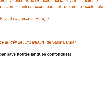
eres Defensoras de Derechos Sociales y Ambientales
ción e intervención para el desarrollo sostenible
UFIDES (Cajamarca, Perú)
e au défi de l’impartialité
, de Salim Lamrani
s par pays (toutes langues confondues)