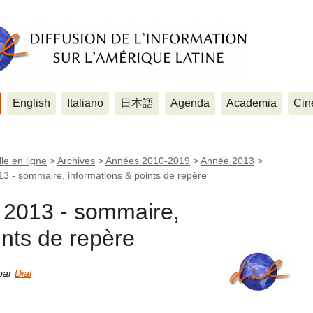
English
Italiano
日本語
Agenda
Academia
Cin
le en ligne
>
Archives
>
Années 2010-2019
>
Année 2013
>
3 - sommaire, informations & points de repère
 2013 - sommaire,
ints de repère
 par
Dial