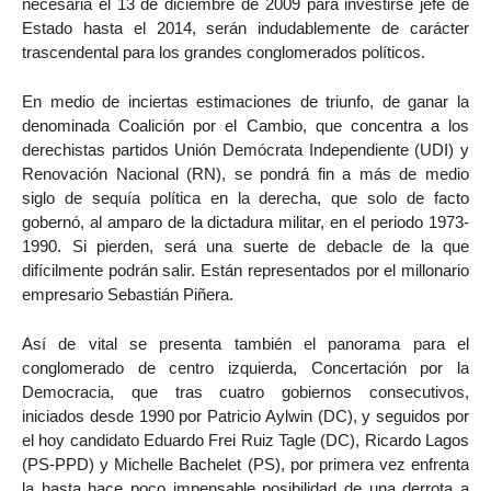
necesaria el 13 de diciembre de 2009 para investirse jefe de
Estado hasta el 2014, serán indudablemente de carácter
trascendental para los grandes conglomerados políticos.
En medio de inciertas estimaciones de triunfo, de ganar la
denominada Coalición por el Cambio, que concentra a los
derechistas partidos Unión Demócrata Independiente (UDI) y
Renovación Nacional (RN), se pondrá fin a más de medio
siglo de sequía política en la derecha, que solo de facto
gobernó, al amparo de la dictadura militar, en el periodo 1973-
1990. Si pierden, será una suerte de debacle de la que
difícilmente podrán salir. Están representados por el millonario
empresario Sebastián Piñera.
Así de vital se presenta también el panorama para el
conglomerado de centro izquierda, Concertación por la
Democracia, que tras cuatro gobiernos consecutivos,
iniciados desde 1990 por Patricio Aylwin (DC), y seguidos por
el hoy candidato Eduardo Frei Ruiz Tagle (DC), Ricardo Lagos
(PS-PPD) y Michelle Bachelet (PS), por primera vez enfrenta
la hasta hace poco impensable posibilidad de una derrota a