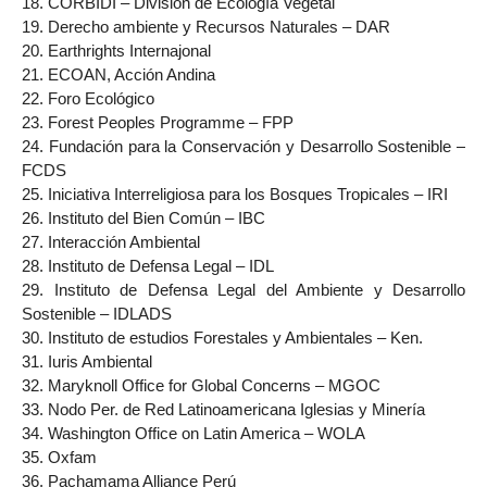
18. CORBIDI – División de Ecología Vegetal
19. Derecho ambiente y Recursos Naturales – DAR
20. Earthrights Internajonal
21. ECOAN, Acción Andina
22. Foro Ecológico
23. Forest Peoples Programme – FPP
24. Fundación para la Conservación y Desarrollo Sostenible –
FCDS
25. Iniciativa Interreligiosa para los Bosques Tropicales – IRI
26. Instituto del Bien Común – IBC
27. Interacción Ambiental
28. Instituto de Defensa Legal – IDL
29. Instituto de Defensa Legal del Ambiente y Desarrollo
Sostenible – IDLADS
30. Instituto de estudios Forestales y Ambientales – Ken.
31. Iuris Ambiental
32. Maryknoll Office for Global Concerns – MGOC
33. Nodo Per. de Red Latinoamericana Iglesias y Minería
34. Washington Office on Latin America – WOLA
35. Oxfam
36. Pachamama Alliance Perú