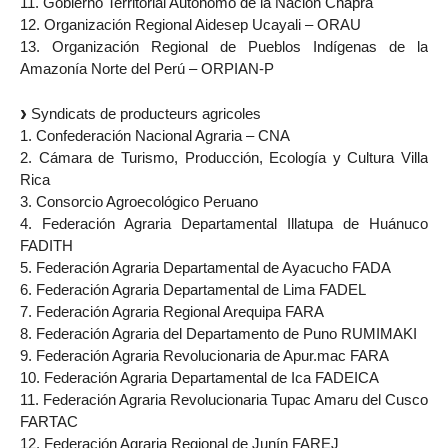
11. Gobierno Territorial Autónomo de la Nación Chapra
12. Organización Regional Aidesep Ucayali – ORAU
13. Organización Regional de Pueblos Indígenas de la
Amazonía Norte del Perú – ORPIAN-P
Syndicats de producteurs agricoles
1. Confederación Nacional Agraria – CNA
2. Cámara de Turismo, Producción, Ecología y Cultura Villa
Rica
3. Consorcio Agroecológico Peruano
4. Federación Agraria Departamental Illatupa de Huánuco
FADITH
5. Federación Agraria Departamental de Ayacucho FADA
6. Federación Agraria Departamental de Lima FADEL
7. Federación Agraria Regional Arequipa FARA
8. Federación Agraria del Departamento de Puno RUMIMAKI
9. Federación Agraria Revolucionaria de Apur.mac FARA
10. Federación Agraria Departamental de Ica FADEICA
11. Federación Agraria Revolucionaria Tupac Amaru del Cusco
FARTAC
12. Federación Agraria Regional de Junín FAREJ