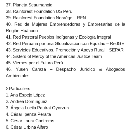
37. Planeta Seaumanoid
38. Rainforest Foundation US Perú
39. Rainforest Foundation Norvège – RFN
40. Red de Mujeres Emprendedoras y Empresarias de la
Región Huánuco
41. Red Pastoral Pueblos Indígenas y Ecología Integral
42. Red Peruana por una Globalización con Equidad – RedGE
43. Servicios Educativos, Promoción y Apoyo Rural – SEPAR
44. Sisters of Mercy of the Americas Justice Team
45. Viernes por el Futuro Perú
46. Yusen Caraza – Despacho Jurídico & Abogados
Ambientales
Particuliers
1. Ana Espejo López
2. Andrea Domínguez
3. Ángela Lucila Pautrat Oyarzun
4. César Ipenza Peralta
5. César Laura Contreras
6. César Urbina Alfaro