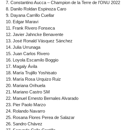
7. Constantino Aucca – Champion de la Terre de l’ONU 2022
8. Danilo Roldan Espinoza Caro
9. Dayana Carrillo Cuellar
10. Edgar Maravi
11. Frank Rivero Fonseca
12. Javier Jahncke Benavente
13. José Ronald Vásquez Sánchez
14. Julia Urrunaga
15. Juan Carlos Rivero
16. Loyola Escamilo Boggio
17. Magaly Ávila
18. María Trujillo Yoshisato
19. María Rosa Urquizo Ruiz
20. Mariana Orihuela
21. Mariano Castro SM
22. Manuel Ernesto Bernales Alvarado
23. Pier Paolo Marzo
24. Rolando Navarro
25. Rosana Flores Perea de Salazar
26. Sandro Chávez