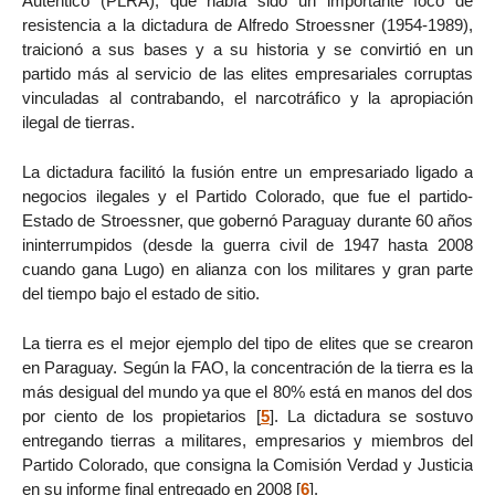
Auténtico (PLRA), que había sido un importante foco de
resistencia a la dictadura de Alfredo Stroessner (1954-1989),
traicionó a sus bases y a su historia y se convirtió en un
partido más al servicio de las elites empresariales corruptas
vinculadas al contrabando, el narcotráfico y la apropiación
ilegal de tierras.
La dictadura facilitó la fusión entre un empresariado ligado a
negocios ilegales y el Partido Colorado, que fue el partido-
Estado de Stroessner, que gobernó Paraguay durante 60 años
ininterrumpidos (desde la guerra civil de 1947 hasta 2008
cuando gana Lugo) en alianza con los militares y gran parte
del tiempo bajo el estado de sitio.
La tierra es el mejor ejemplo del tipo de elites que se crearon
en Paraguay. Según la FAO, la concentración de la tierra es la
más desigual del mundo ya que el 80% está en manos del dos
por ciento de los propietarios
[
5
]
. La dictadura se sostuvo
entregando tierras a militares, empresarios y miembros del
Partido Colorado, que consigna la Comisión Verdad y Justicia
en su informe final entregado en 2008
[
6
]
.