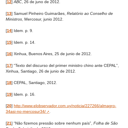
[
12
]
ABC
, 26 de juno de 2012.
[
13
]
Samuel Pinheiro Guimarães,
Relatório ao Conselho de
Ministros
, Mercosur, junio 2012.
[
14
]
Idem. p. 9.
[
15
]
Idem. p. 14.
[
16
]
Xinhua, Buenos Aires, 25 de junio de 2012.
[
17
]
“Texto del discurso del primer ministro chino ante CEPAL”,
Xinhua, Santiago, 26 de junio de 2012.
[
18
]
CEPAL, Santiago, 2012.
[
19
]
Idem. p. 16.
[
20
]
http://www.elobservador.com.uy/noticia/227266/almagro-
34asi-no-mercosur34/
.
[
21
]
“Não fizemos pressão sobre nenhum país”,
Folha de São