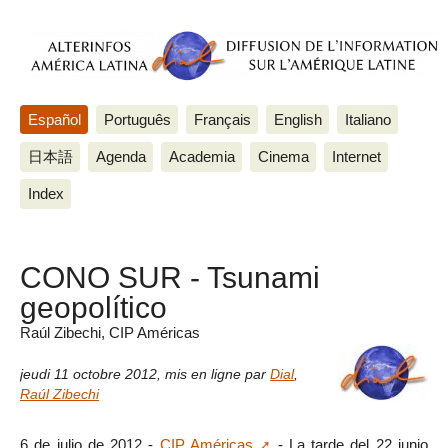
Español
Português
Français
English
Italiano
日本語
Agenda
Academia
Cinema
Internet
Index
CONO SUR - Tsunami
geopolítico
Raúl Zibechi, CIP Américas
jeudi 11 octobre 2012
,
mis en ligne par
Dial
,
Raúl Zibechi
6 de julio de 2012 -
CIP Américas
- La tarde del 22 junio