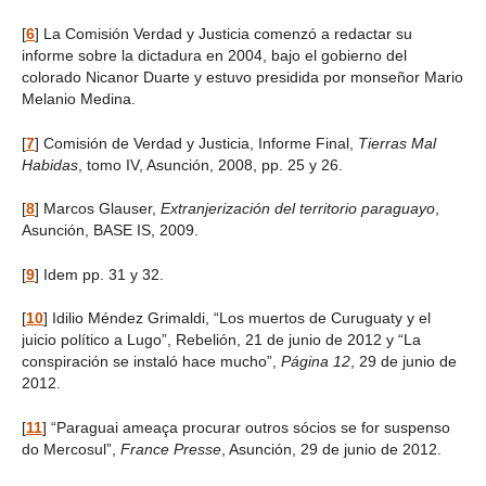
[
6
]
La Comisión Verdad y Justicia comenzó a redactar su
informe sobre la dictadura en 2004, bajo el gobierno del
colorado Nicanor Duarte y estuvo presidida por monseñor Mario
Melanio Medina.
[
7
]
Comisión de Verdad y Justicia, Informe Final,
Tierras Mal
Habidas
, tomo IV, Asunción, 2008, pp. 25 y 26.
[
8
]
Marcos Glauser,
Extranjerización del territorio paraguayo
,
Asunción, BASE IS, 2009.
[
9
]
Idem pp. 31 y 32.
[
10
]
Idilio Méndez Grimaldi, “Los muertos de Curuguaty y el
juicio político a Lugo”, Rebelión, 21 de junio de 2012 y “La
conspiración se instaló hace mucho”,
Página 12
, 29 de junio de
2012.
[
11
]
“Paraguai ameaça procurar outros sócios se for suspenso
do Mercosul”,
France Presse
, Asunción, 29 de junio de 2012.