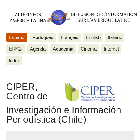
Español
Português
Français
English
Italiano
日本語
Agenda
Academia
Cinema
Internet
Index
CIPER,
Centro de
Investigación e Información
Periodística (Chile)