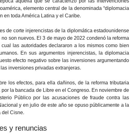
poca aquella que se caracterizó por las intervenciones
américa, elemento central de la denominada “diplomacia
n en toda América Latina y el Caribe.
s de corte injerencistas de la diplomática estadounidense
o no son nuevos. El 3 de mayo de 2022 condenó la reforma
la cual las autoridades declararon a los mismos como bien
umanos. En sus argumentos injerencistas, la diplomacia
esto efecto negativo sobre las inversiones argumentando
las inversiones privadas extranjeras.
 los efectos, para ella dañinos, de la reforma tributaria
a por la bancada de Libre en el Congreso. En noviembre de
terio Público por las acusaciones de fraude contra las
Nacional y en julio de este año se opuso públicamente a la
a del Cisne.
es y renuncias