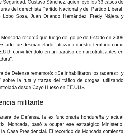
de Seguridad, Gustavo Sánchez, quien leyó los 33 casos de
uras del derechista Partido Nacional y del Partido Liberal,
io Lobo Sosa, Juan Orlando Hernández, Fredy Nájera y
xi Moncada recordó que luego del golpe de Estado en 2009
stado fue desmantelado, utilizado nuestro territorio como
E.UU, convirtiéndolo en un paraíso de narcotraficantes en
dura”.
tera de Defensa rememoró: «Se inhabilitaron los radares», y
s’ sobre la ruta y trazas del tráfico de drogas, utilizando
 controlada desde Cayo Hueso en EE.UU».
encia militante
rtera de Defensa, la ex funcionaria hondureña y actual
Rixi Moncada, pasó a ocupar ese estratégico Ministerio,
la Casa Presidencial. El recorrido de Moncada comienza