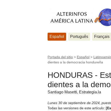
Español
Português
Français
Portada del sitio
>
Español
>
Latinoamér
dientes a la democracia hondureña
HONDURAS - Esta
dientes a la dem
Santiago Masetti, Estrategia.la
Lunes 30 de septiembre de 2024
,
puest
Todas las versiones de este artículo:
[E