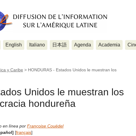
English
Italiano
日本語
Agenda
Academia
Cin
ica y Caribe
>
HONDURAS - Estados Unidos le muestran los
dos Unidos le muestran los
ocracia hondureña
o en línea por
Françoise Couëdel
spañol]
[
français
]