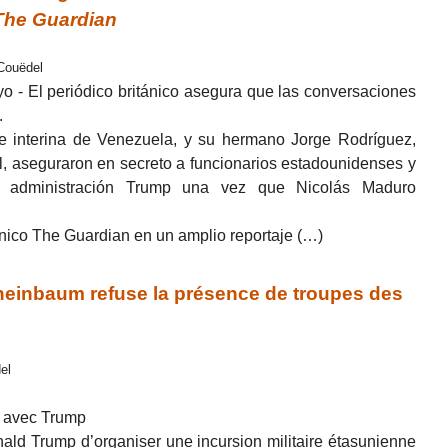
The Guardian
 Couëdel
o - El periódico británico asegura que las conversaciones
.
e interina de Venezuela, y su hermano Jorge Rodríguez,
, aseguraron en secreto a funcionarios estadounidenses y
a administración Trump una vez que Nicolás Maduro
itánico The Guardian en un amplio reportaje (…)
einbaum refuse la présence de troupes des
el
n avec Trump
ld Trump d’organiser une incursion militaire étasunienne