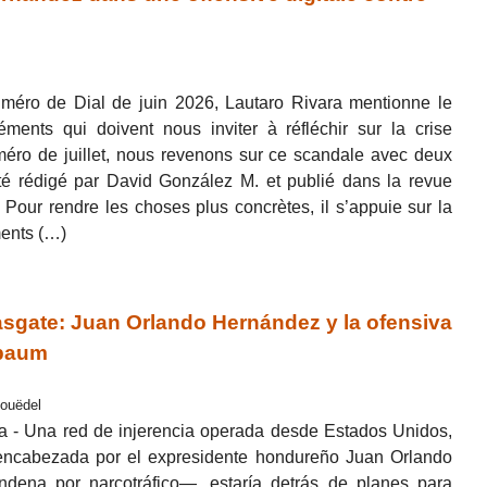
uméro de Dial de juin 2026, Lautaro Rivara mentionne le
ents qui doivent nous inviter à réfléchir sur la crise
méro de juillet, nous revenons sur ce scandale avec deux
été rédigé par David González M. et publié dans la revue
our rendre les choses plus concrètes, il s’appuie sur la
ments (…)
gate: Juan Orlando Hernández y la ofensiva
nbaum
Couëdel
 - Una red de injerencia operada desde Estados Unidos,
 encabezada por el expresidente hondureño Juan Orlando
dena por narcotráfico—, estaría detrás de planes para