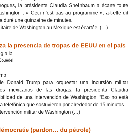
drogues, la présidente Claudia Sheinbaum a écarté toute
ashington : « Ceci n’est pas au programme », a-t-elle dit
 a duré une quinzaine de minutes.
ilitaire de Washington au Mexique est écartée. (…)
 la presencia de tropas de EEUU en el país
gia.la
 Couëdel
ump
e Donald Trump para orquestar una incursión militar
eles mexicanos de las drogas, la presidenta Claudia
bilidad de una intervención de Washington: “Eso no está
da telefónica que sostuvieron por alrededor de 15 minutos.
tervención militar de Washington (…)
mocratie (pardon… du pétrole)