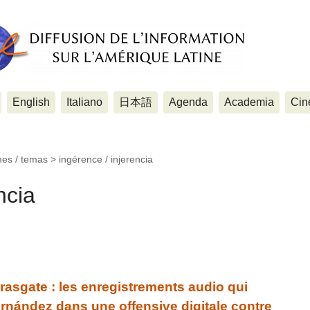
English
Italiano
日本語
Agenda
Academia
Cin
mes / temas >
ingérence / injerencia
ncia
sgate : les enregistrements audio qui
rnández dans une offensive digitale contre