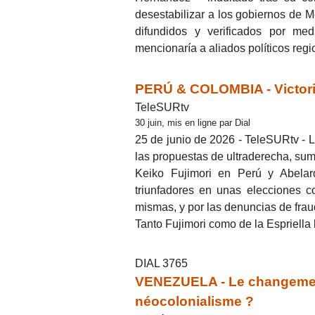
desestabilizar a los gobiernos de M
difundidos y verificados por med
mencionaría a aliados políticos regi
PERÚ & COLOMBIA - Victoria
TeleSURtv
30 juin, mis en ligne par Dial
25 de junio de 2026 - TeleSURtv - L
las propuestas de ultraderecha, su
Keiko Fujimori en Perú y Abelard
triunfadores en unas elecciones c
mismas, y por las denuncias de fraud
Tanto Fujimori como de la Espriella
DIAL 3765
VENEZUELA - Le changement 
néocolonialisme ?