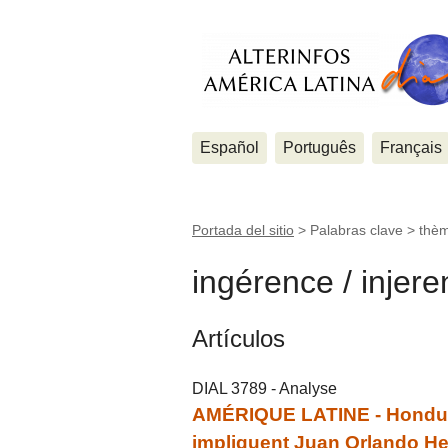
Español
Português
Français
Portada del sitio
> Palabras clave > thè
ingérence / injere
Artículos
DIAL 3789 - Analyse
AMÉRIQUE LATINE - Hondura
impliquent Juan Orlando He