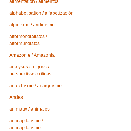
alimentation / alimentos
alphabétisation / alfabetización
alpinisme / andinismo
altermondialistes /
altermundistas
Amazonie / Amazonía
analyses critiques /
perspectivas críticas
anarchisme / anarquismo
Andes
animaux / animales
anticapitalisme /
anticapitalismo