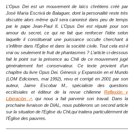
L’Opus Dei est un mouvement de laïcs chrétiens créé par
José María Escrivá de Balaguer, dont la personalité reste très
discutée alors même qu’il sera canonisé dans peu de temps
par le pape Jean-Paul II. L’Opus Dei est réputé pour son
amour du secret, ce qui ne fait que renforcer l’idée selon
laquelle il constituerait une puissance occulte cherchant à
s’infiltrer dans l’Église et dans la société civile. Tout cela est-il
vrai ou seulement le fruit de phantasmes ? L’article ci-dessous
fait le point sur la présence au Chili de ce mouvement jugé
généralement fort conservateur. Ce texte provient d’un
chapître du livre Opus Dei. Génesis y Expansión en el Mundo
(LOM Ediciones, mai 1992), revu et corrigé en 2001 par son
auteur, Jaime Escobar M., spécialiste des questions
ecclésiales et éditeur de la revue chilienne
Reflexión y
Liberación
, qui nous a fait parvenir son travail. Dans la
prochaine livraison de DIAL, nous publierons un second article
sur la situation de l’Eglise du Chli,qui traitera particulièrment de
l’Église des pauvres.