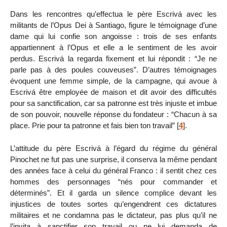
Dans les rencontres qu’effectua le père Escrivá avec les
militants de l’Opus Dei à Santiago, figure le témoignage d’une
dame qui lui confie son angoisse : trois de ses enfants
appartiennent à l’Opus et elle a le sentiment de les avoir
perdus. Escrivá la regarda fixement et lui répondit : “Je ne
parle pas à des poules couveuses”. D’autres témoignages
évoquent une femme simple, de la campagne, qui avoue à
Escrivá être employée de maison et dit avoir des difficultés
pour sa sanctification, car sa patronne est très injuste et imbue
de son pouvoir, nouvelle réponse du fondateur : “Chacun à sa
place. Prie pour ta patronne et fais bien ton travail”
[
4
]
.
L’attitude du père Escrivá à l’égard du régime du général
Pinochet ne fut pas une surprise, il conserva la même pendant
des années face à celui du général Franco : il sentit chez ces
hommes des personnages “nés pour commander et
déterminés”. Et il garda un silence complice devant les
injustices de toutes sortes qu’engendrent ces dictatures
militaires et ne condamna pas le dictateur, pas plus qu’il ne
l’invita à sanctifier son travail ou ne lui demanda de