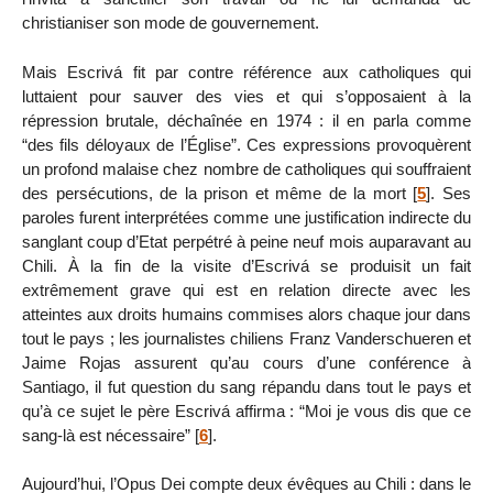
christianiser son mode de gouvernement.
Mais Escrivá fit par contre référence aux catholiques qui
luttaient pour sauver des vies et qui s’opposaient à la
répression brutale, déchaînée en 1974 : il en parla comme
“des fils déloyaux de l’Église”. Ces expressions provoquèrent
un profond malaise chez nombre de catholiques qui souffraient
des persécutions, de la prison et même de la mort
[
5
]
. Ses
paroles furent interprétées comme une justification indirecte du
sanglant coup d’Etat perpétré à peine neuf mois auparavant au
Chili. À la fin de la visite d’Escrivá se produisit un fait
extrêmement grave qui est en relation directe avec les
atteintes aux droits humains commises alors chaque jour dans
tout le pays ; les journalistes chiliens Franz Vanderschueren et
Jaime Rojas assurent qu’au cours d’une conférence à
Santiago, il fut question du sang répandu dans tout le pays et
qu’à ce sujet le père Escrivá affirma : “Moi je vous dis que ce
sang-là est nécessaire”
[
6
]
.
Aujourd’hui, l’Opus Dei compte deux évêques au Chili : dans le