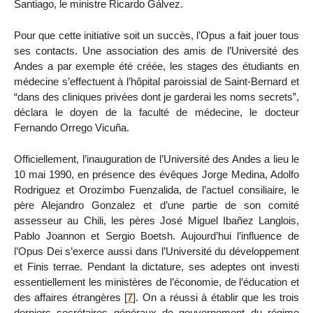
Santiago, le ministre Ricardo Gálvez.
Pour que cette initiative soit un succès, l’Opus a fait jouer tous
ses contacts. Une association des amis de l’Université des
Andes a par exemple été créée, les stages des étudiants en
médecine s’effectuent à l’hôpital paroissial de Saint-Bernard et
“dans des cliniques privées dont je garderai les noms secrets”,
déclara le doyen de la faculté de médecine, le docteur
Fernando Orrego Vicuña.
Officiellement, l’inauguration de l’Université des Andes a lieu le
10 mai 1990, en présence des évêques Jorge Medina, Adolfo
Rodriguez et Orozimbo Fuenzalida, de l’actuel consiliaire, le
père Alejandro Gonzalez et d’une partie de son comité
assesseur au Chili, les pères José Miguel Ibañez Langlois,
Pablo Joannon et Sergio Boetsh. Aujourd’hui l’influence de
l’Opus Dei s’exerce aussi dans l’Université du développement
et Finis terrae. Pendant la dictature, ses adeptes ont investi
essentiellement les ministères de l’économie, de l’éducation et
des affaires étrangères
[
7
]
. On a réussi à établir que les trois
derniers secrétaires généraux de gouvernement du régime