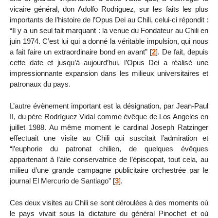
vicaire général, don Adolfo Rodriguez, sur les faits les plus
importants de l’histoire de l’Opus Dei au Chili, celui-ci répondit :
“Il y a un seul fait marquant : la venue du Fondateur au Chili en
juin 1974. C’est lui qui a donné la véritable impulsion, qui nous
a fait faire un extraordinaire bond en avant”
[
2
]
. De fait, depuis
cette date et jusqu’à aujourd’hui, l’Opus Dei a réalisé une
impressionnante expansion dans les milieux universitaires et
patronaux du pays.
L’autre évènement important est la désignation, par Jean-Paul
II, du père Rodríguez Vidal comme évêque de Los Angeles en
juillet 1988. Au même moment le cardinal Joseph Ratzinger
effectuait une visite au Chili qui suscitait l’admiration et
“l’euphorie du patronat chilien, de quelques évêques
appartenant à l’aile conservatrice de l’épiscopat, tout cela, au
milieu d’une grande campagne publicitaire orchestrée par le
journal El Mercurio de Santiago”
[
3
]
.
Ces deux visites au Chili se sont déroulées à des moments où
le pays vivait sous la dictature du général Pinochet et où