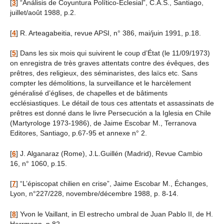
[
3
]
“Análisis de Coyuntura Político-Eclesial”, C.A.S., Santiago,
juillet/août 1988, p.2.
[
4
]
R. Arteagabeitia, revue APSI, n° 386, mai/juin 1991, p.18.
[
5
]
Dans les six mois qui suivirent le coup d’État (le 11/09/1973)
on enregistra de très graves attentats contre des évêques, des
prêtres, des religieux, des séminaristes, des laïcs etc. Sans
compter les démolitions, la surveillance et le harcèlement
généralisé d’églises, de chapelles et de bâtiments
ecclésiastiques. Le détail de tous ces attentats et assassinats de
prêtres est donné dans le livre Persecución a la Iglesia en Chile
(Martyrologe 1973-1986), de Jaime Escobar M., Terranova
Editores, Santiago, p.67-95 et annexe n° 2.
[
6
]
J. Alganaraz (Rome), J.L.Guillén (Madrid), Revue Cambio
16, n° 1060, p.15.
[
7
]
“L’épiscopat chilien en crise”, Jaime Escobar M., Échanges,
Lyon, n°227/228, novembre/décembre 1988, p. 8-14.
[
8
]
Yvon le Vaillant, in El estrecho umbral de Juan Pablo II, de H.