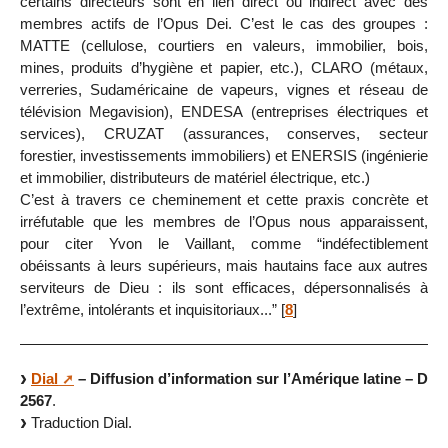
certains directeurs sont en lien direct ou indirect avec des
membres actifs de l’Opus Dei. C’est le cas des groupes :
MATTE (cellulose, courtiers en valeurs, immobilier, bois,
mines, produits d’hygiène et papier, etc.), CLARO (métaux,
verreries, Sudaméricaine de vapeurs, vignes et réseau de
télévision Megavision), ENDESA (entreprises électriques et
services), CRUZAT (assurances, conserves, secteur
forestier, investissements immobiliers) et ENERSIS (ingénierie
et immobilier, distributeurs de matériel électrique, etc.)
C’est à travers ce cheminement et cette praxis concrète et
irréfutable que les membres de l’Opus nous apparaissent,
pour citer Yvon le Vaillant, comme “indéfectiblement
obéissants à leurs supérieurs, mais hautains face aux autres
serviteurs de Dieu : ils sont efficaces, dépersonnalisés à
l’extrême, intolérants et inquisitoriaux...”
[
8
]
Dial
– Diffusion d’information sur l’Amérique latine – D
2567
.
Traduction Dial.