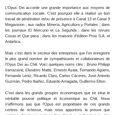
L’Opus Dei accorde une grande importance aux moyens de
communication sociale. C’est pourquoi elle a réalisé un bon
travail de pénétration et/ou de présence à Canal 13 et Canal 9
Megavision ; aux radios Minería, Agricultura y Portales ; dans
les journaux El Mercurio et La Segunda ; dans les revues
Cosas et Que pasa ; dans les maisons d’édition Proa S.A. et
Antártica.
Mais c’est dans le secteur des entreprises que l’on enregistre
le plus grand nombre de sympathisants et collaborateurs de
l’Opus Dei au Chili. Voici quelques noms clés : Bruno Philippi
Irarrazaval, Eleodoro Matte, Ernesto Ayala, Fernando Agüero,
Fernando Léniz, Ricardo Claro, Carlos Cáceres, José Antonio
Guzmán, Pedro Ibañez, Eduardo Arriagada, Guillermo Elton.
C’est dans les grands groupes économiques que se situe le
véritable pouvoir politique et économique au Chili. Nous
n’affirmons pas que l’Opus est propriétaire de ces grands
centres de richesse, mais nous apportons la preuve que