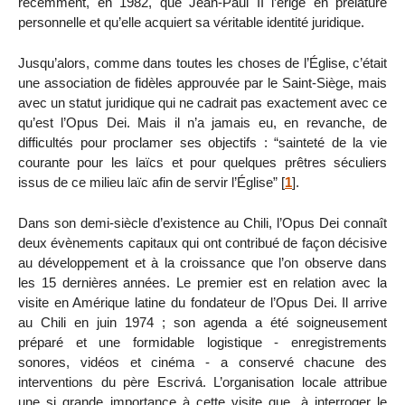
récemment, en 1982, que Jean-Paul II l’érige en prélature
personnelle et qu’elle acquiert sa véritable identité juridique.
Jusqu’alors, comme dans toutes les choses de l’Église, c’était
une association de fidèles approuvée par le Saint-Siège, mais
avec un statut juridique qui ne cadrait pas exactement avec ce
qu’est l’Opus Dei. Mais il n’a jamais eu, en revanche, de
difficultés pour proclamer ses objectifs : “sainteté de la vie
courante pour les laïcs et pour quelques prêtres séculiers
issus de ce milieu laïc afin de servir l’Église”
[
1
]
.
Dans son demi-siècle d’existence au Chili, l’Opus Dei connaît
deux évènements capitaux qui ont contribué de façon décisive
au développement et à la croissance que l’on observe dans
les 15 dernières années. Le premier est en relation avec la
visite en Amérique latine du fondateur de l’Opus Dei. Il arrive
au Chili en juin 1974 ; son agenda a été soigneusement
préparé et une formidable logistique - enregistrements
sonores, vidéos et cinéma - a conservé chacune des
interventions du père Escrivá. L’organisation locale attribue
une si grande importance à cette visite que, à interroger le