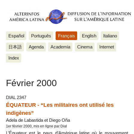
Español
Português
Français
English
Italiano
日本語
Agenda
Academia
Cinema
Internet
Index
Février 2000
DIAL 2347
ÉQUATEUR - “Les militaires ont utilisé les
indigènes”
Adela de Labastida et Diego Oña
1er février 2000, mis en ligne par Dial
L’Équateur est le pays d’Amérique latine où le mouvement