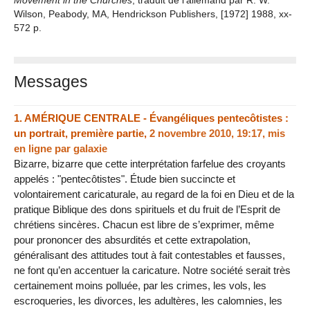
Movement in the Churches
, traduit de l’allemand par R. W.
Wilson, Peabody, MA, Hendrickson Publishers, [1972] 1988, xx-
572 p.
Messages
1.
AMÉRIQUE CENTRALE - Évangéliques pentecôtistes :
un portrait, première partie,
2 novembre 2010, 19:17
,
mis
en ligne par
galaxie
Bizarre, bizarre que cette interprétation farfelue des croyants
appelés : "pentecôtistes". Étude bien succincte et
volontairement caricaturale, au regard de la foi en Dieu et de la
pratique Biblique des dons spirituels et du fruit de l’Esprit de
chrétiens sincères. Chacun est libre de s’exprimer, même
pour prononcer des absurdités et cette extrapolation,
généralisant des attitudes tout à fait contestables et fausses,
ne font qu’en accentuer la caricature. Notre société serait très
certainement moins polluée, par les crimes, les vols, les
escroqueries, les divorces, les adultères, les calomnies, les