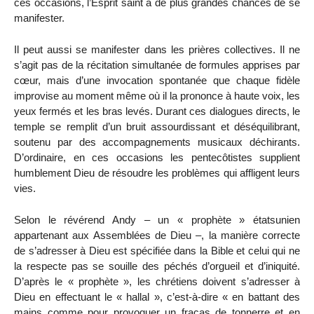
ces occasions, l’Esprit saint a de plus grandes chances de se
manifester.
Il peut aussi se manifester dans les prières collectives. Il ne
s’agit pas de la récitation simultanée de formules apprises par
cœur, mais d’une invocation spontanée que chaque fidèle
improvise au moment même où il la prononce à haute voix, les
yeux fermés et les bras levés. Durant ces dialogues directs, le
temple se remplit d’un bruit assourdissant et déséquilibrant,
soutenu par des accompagnements musicaux déchirants.
D’ordinaire, en ces occasions les pentecôtistes supplient
humblement Dieu de résoudre les problèmes qui affligent leurs
vies.
Selon le révérend Andy – un « prophète » étatsunien
appartenant aux Assemblées de Dieu –, la manière correcte
de s’adresser à Dieu est spécifiée dans la Bible et celui qui ne
la respecte pas se souille des péchés d’orgueil et d’iniquité.
D’après le « prophète », les chrétiens doivent s’adresser à
Dieu en effectuant le « hallal », c’est-à-dire « en battant des
mains comme pour provoquer un fracas de tonnerre et en