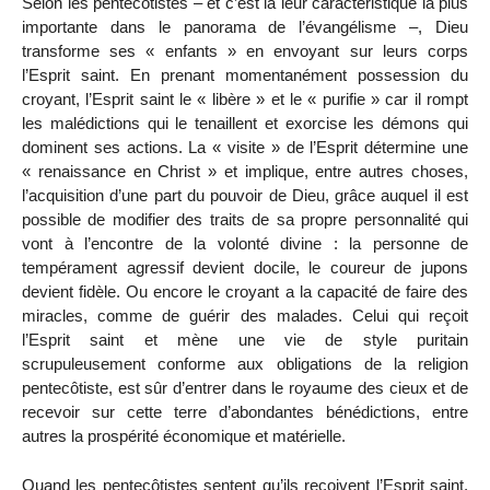
Selon les pentecôtistes – et c’est là leur caractéristique la plus
importante dans le panorama de l’évangélisme –, Dieu
transforme ses « enfants » en envoyant sur leurs corps
l’Esprit saint. En prenant momentanément possession du
croyant, l’Esprit saint le « libère » et le « purifie » car il rompt
les malédictions qui le tenaillent et exorcise les démons qui
dominent ses actions. La « visite » de l’Esprit détermine une
« renaissance en Christ » et implique, entre autres choses,
l’acquisition d’une part du pouvoir de Dieu, grâce auquel il est
possible de modifier des traits de sa propre personnalité qui
vont à l’encontre de la volonté divine : la personne de
tempérament agressif devient docile, le coureur de jupons
devient fidèle. Ou encore le croyant a la capacité de faire des
miracles, comme de guérir des malades. Celui qui reçoit
l’Esprit saint et mène une vie de style puritain
scrupuleusement conforme aux obligations de la religion
pentecôtiste, est sûr d’entrer dans le royaume des cieux et de
recevoir sur cette terre d’abondantes bénédictions, entre
autres la prospérité économique et matérielle.
Quand les pentecôtistes sentent qu’ils reçoivent l’Esprit saint,