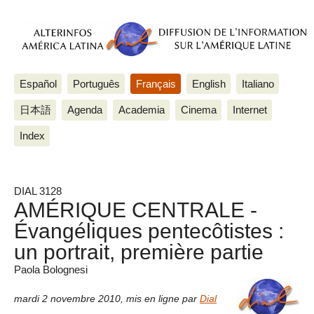
Español
Português
Français
English
Italiano
日本語
Agenda
Academia
Cinema
Internet
Index
DIAL 3128
AMÉRIQUE CENTRALE -
Évangéliques pentecôtistes :
un portrait, première partie
Paola Bolognesi
mardi 2 novembre 2010
,
mis en ligne par
Dial