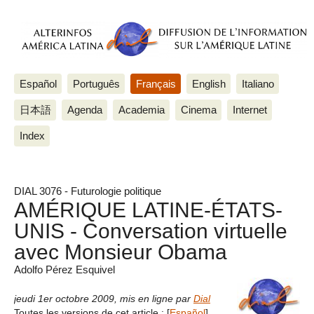
Español
Português
Français
English
Italiano
日本語
Agenda
Academia
Cinema
Internet
Index
DIAL 3076 - Futurologie politique
AMÉRIQUE LATINE-ÉTATS-
UNIS - Conversation virtuelle
avec Monsieur Obama
Adolfo Pérez Esquivel
jeudi 1er octobre 2009
,
mis en ligne par
Dial
Toutes les versions de cet article :
[
Español
]