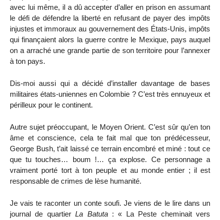
avec lui même, il a dû accepter d’aller en prison en assumant
le défi de défendre la liberté en refusant de payer des impôts
injustes et immoraux au gouvernement des États-Unis, impôts
qui finançaient alors la guerre contre le Mexique, pays auquel
on a arraché une grande partie de son territoire pour l’annexer
à ton pays.
Dis-moi aussi qui a décidé d’installer davantage de bases
militaires états-uniennes en Colombie ? C’est très ennuyeux et
périlleux pour le continent.
Autre sujet préoccupant, le Moyen Orient. C’est sûr qu’en ton
âme et conscience, cela te fait mal que ton prédécesseur,
George Bush, t’ait laissé ce terrain encombré et miné : tout ce
que tu touches… boum !… ça explose. Ce personnage a
vraiment porté tort à ton peuple et au monde entier ; il est
responsable de crimes de lèse humanité.
Je vais te raconter un conte soufi. Je viens de le lire dans un
journal de quartier
La Batuta
: « La Peste cheminait vers