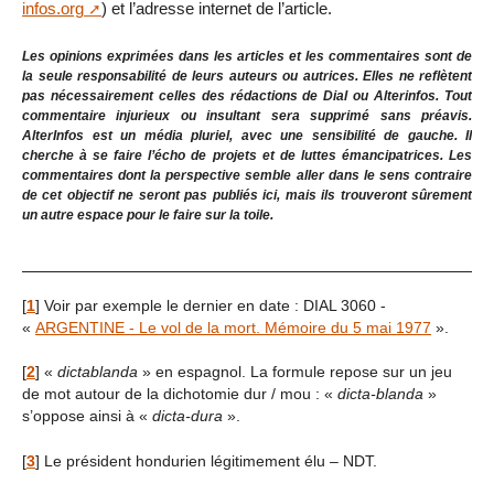
infos.org
) et l’adresse internet de l’article.
Les opinions exprimées dans les articles et les commentaires sont de
la seule responsabilité de leurs auteurs ou autrices. Elles ne reflètent
pas nécessairement celles des rédactions de Dial ou Alterinfos. Tout
commentaire injurieux ou insultant sera supprimé sans préavis.
AlterInfos est un média pluriel, avec une sensibilité de gauche. Il
cherche à se faire l’écho de projets et de luttes émancipatrices. Les
commentaires dont la perspective semble aller dans le sens contraire
de cet objectif ne seront pas publiés ici, mais ils trouveront sûrement
un autre espace pour le faire sur la toile.
[
1
]
Voir par exemple le dernier en date : DIAL 3060 -
«
ARGENTINE - Le vol de la mort. Mémoire du 5 mai 1977
».
[
2
]
«
dictablanda
» en espagnol. La formule repose sur un jeu
de mot autour de la dichotomie dur / mou : «
dicta-blanda
»
s’oppose ainsi à «
dicta-dura
».
[
3
]
Le président hondurien légitimement élu – NDT.