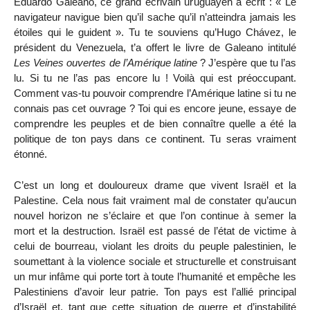
Eduardo Galeano, ce grand écrivain uruguayen a écrit : « Le
navigateur navigue bien qu’il sache qu’il n’atteindra jamais les
étoiles qui le guident ». Tu te souviens qu’Hugo Chávez, le
président du Venezuela, t’a offert le livre de Galeano intitulé
Les Veines ouvertes de l’Amérique latine
? J’espère que tu l’as
lu. Si tu ne l’as pas encore lu ! Voilà qui est préoccupant.
Comment vas-tu pouvoir comprendre l’Amérique latine si tu ne
connais pas cet ouvrage ? Toi qui es encore jeune, essaye de
comprendre les peuples et de bien connaître quelle a été la
politique de ton pays dans ce continent. Tu seras vraiment
étonné.
C’est un long et douloureux drame que vivent Israël et la
Palestine. Cela nous fait vraiment mal de constater qu’aucun
nouvel horizon ne s’éclaire et que l’on continue à semer la
mort et la destruction. Israël est passé de l’état de victime à
celui de bourreau, violant les droits du peuple palestinien, le
soumettant à la violence sociale et structurelle et construisant
un mur infâme qui porte tort à toute l’humanité et empêche les
Palestiniens d’avoir leur patrie. Ton pays est l’allié principal
d’Israël et, tant que cette situation de guerre et d’instabilité