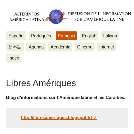
Español
Português
Français
English
Italiano
日本語
Agenda
Academia
Cinema
Internet
Index
Libres Amériques
Blog d’informations sur l’Amérique latine et les Caraïbes.
http://libresameriques.blogspot.fr/