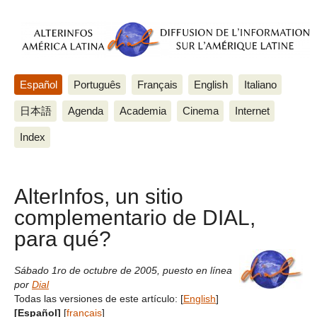
Español
Português
Français
English
Italiano
日本語
Agenda
Academia
Cinema
Internet
Index
AlterInfos, un sitio
complementario de DIAL,
para qué?
Sábado 1ro de octubre de 2005
,
puesto en línea
por
Dial
Todas las versiones de este artículo:
[
English
]
[Español]
[
français
]