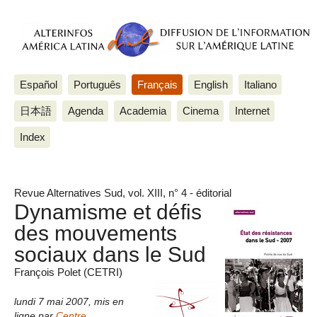
Español
Português
Français
English
Italiano
日本語
Agenda
Academia
Cinema
Internet
Index
Revue Alternatives Sud, vol. XIII, n° 4 - éditorial
Dynamisme et défis
des mouvements
sociaux dans le Sud
François Polet (CETRI)
lundi 7 mai 2007
,
mis en
ligne par
Centre