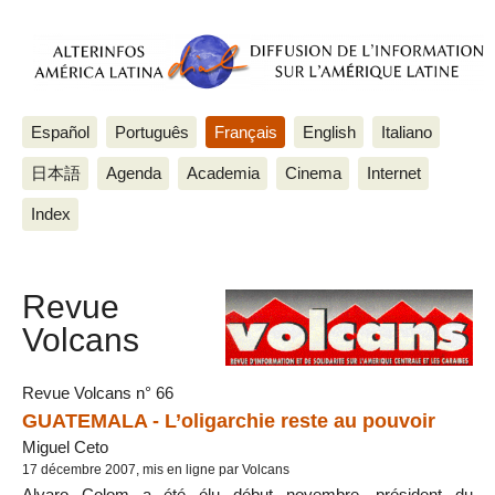
Español
Português
Français
English
Italiano
日本語
Agenda
Academia
Cinema
Internet
Index
Revue
Volcans
Revue Volcans n° 66
GUATEMALA - L’oligarchie reste au pouvoir
Miguel Ceto
17 décembre 2007, mis en ligne par Volcans
Alvaro Colom a été élu début novembre, président du