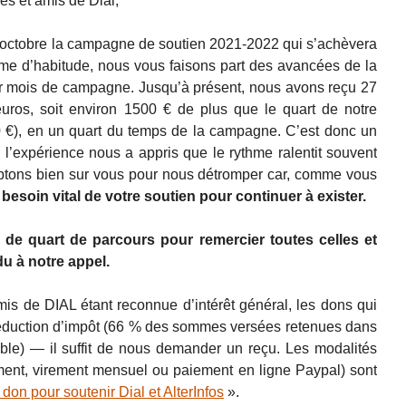
es et amis de Dial,
’octobre la campagne de soutien 2021-2022 qui s’achèvera
 d’habitude, nous vous faisons part des avancées de la
 mois de campagne. Jusqu’à présent, nous avons reçu 27
uros, soit environ 1500 € de plus que le quart de notre
50 €), en un quart du temps de la campagne. C’est donc un
l’expérience nous a appris que le rythme ralentit souvent
mptons bien sur vous pour nous détromper car, comme vous
esoin vital de votre soutien pour continuer à exister.
 de quart de parcours pour remercier toutes celles et
u à notre appel.
is de DIAL étant reconnue d’intérêt général, les dons qui
 réduction d’impôt (66 % des sommes versées retenues dans
ble) — il suffit de nous demander un reçu. Les modalités
ment, virement mensuel ou paiement en ligne Paypal) sont
 don pour soutenir Dial et AlterInfos
».