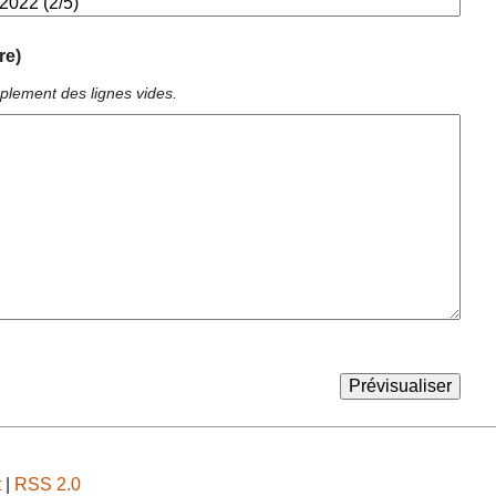
re)
plement des lignes vides.
t
|
RSS 2.0