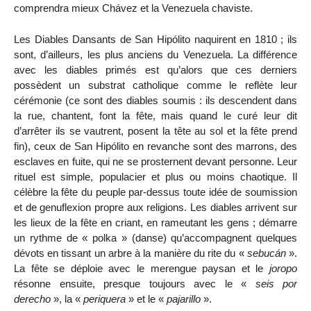
comprendra mieux Chávez et la Venezuela chaviste.
Les Diables Dansants de San Hipólito naquirent en 1810 ; ils
sont, d’ailleurs, les plus anciens du Venezuela. La différence
avec les diables primés est qu’alors que ces derniers
possèdent un substrat catholique comme le reflète leur
cérémonie (ce sont des diables soumis : ils descendent dans
la rue, chantent, font la fête, mais quand le curé leur dit
d’arrêter ils se vautrent, posent la tête au sol et la fête prend
fin), ceux de San Hipólito en revanche sont des marrons, des
esclaves en fuite, qui ne se prosternent devant personne. Leur
rituel est simple, populacier et plus ou moins chaotique. Il
célèbre la fête du peuple par-dessus toute idée de soumission
et de genuflexion propre aux religions. Les diables arrivent sur
les lieux de la fête en criant, en rameutant les gens ; démarre
un rythme de « polka » (danse) qu’accompagnent quelques
dévots en tissant un arbre à la manière du rite du «
sebucán
».
La fête se déploie avec le merengue paysan et le
joropo
résonne ensuite, presque toujours avec le «
seis por
derecho
», la «
periquera
» et le «
pajarillo
».