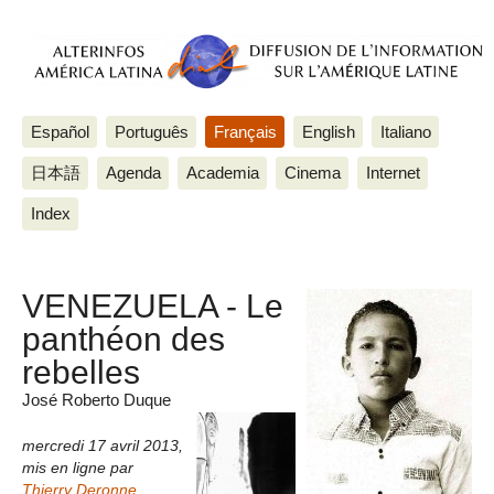
Español
Português
Français
English
Italiano
日本語
Agenda
Academia
Cinema
Internet
Index
VENEZUELA - Le
panthéon des
rebelles
José Roberto Duque
mercredi 17 avril 2013
,
mis en ligne par
Thierry Deronne