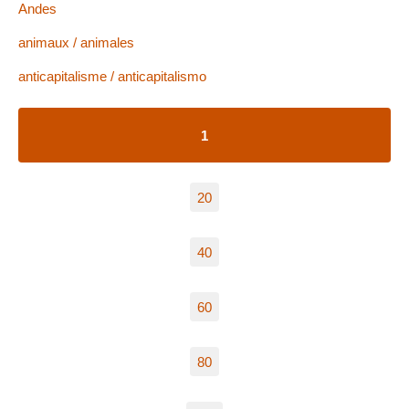
Andes
animaux / animales
anticapitalisme / anticapitalismo
1
20
40
60
80