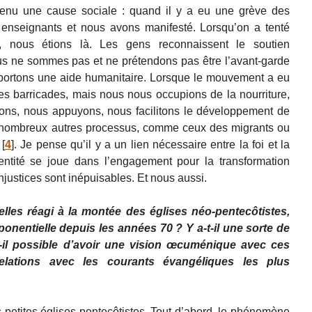
tenu une cause sociale : quand il y a eu une grève des
 enseignants et nous avons manifesté. Lorsqu’on a tenté
re, nous étions là. Les gens reconnaissent le soutien
s ne sommes pas et ne prétendons pas être l’avant-garde
ortons une aide humanitaire. Lorsque le mouvement a eu
les barricades, mais nous nous occupions de la nourriture,
ons, nous appuyons, nous facilitons le développement de
 nombreux autres processus, comme ceux des migrants ou
[
4
]
. Je pense qu’il y a un lien nécessaire entre la foi et la
identité se joue dans l’engagement pour la transformation
 injustices sont inépuisables. Et nous aussi.
es réagi à la montée des églises néo-pentecôtistes,
nentielle depuis les années 70 ? Y a-t-il une sorte de
t-il possible d’avoir une vision œcuménique avec ces
elations avec les courants évangéliques les plus
 petites églises pentecôtistes. Tout d’abord, le phénomène