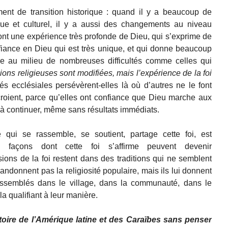
nt de transition historique : quand il y a beaucoup de
 et culturel, il y a aussi des changements au niveau
 ont une expérience très profonde de Dieu, qui s’exprime de
nfiance en Dieu qui est très unique, et qui donne beaucoup
e au milieu de nombreuses difficultés comme celles qui
ons religieuses sont modifiées, mais l’expérience de la foi
s ecclésiales persévèrent-elles là où d’autres ne le font
 croient, parce qu’elles ont confiance que Dieu marche aux
à continuer, même sans résultats immédiats.
ui se rassemble, se soutient, partage cette foi, est
s façons dont cette foi s’affirme peuvent devenir
sions de la foi restent dans des traditions qui ne semblent
ndonnent pas la religiosité populaire, mais ils lui donnent
assemblés dans le village, dans la communauté, dans le
la qualifiant à leur manière.
istoire de l’Amérique latine et des Caraïbes sans penser