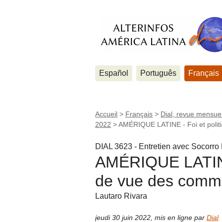
Español
Português
Français
Accueil
>
Français
>
Dial, revue mensuel
2022
>
AMÉRIQUE LATINE - Foi et polit
DIAL 3623 - Entretien avec Socorr
AMÉRIQUE LATINE -
de vue des commu
Lautaro Rivara
jeudi 30 juin 2022
,
mis en ligne par
Dial