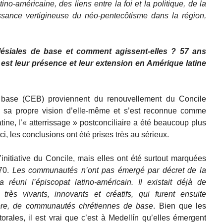
tino-américaine, des liens entre la foi et la politique, de la
ssance vertigineuse du néo-pentecôtisme dans la région,
siales de base et comment agissent-elles ? 57 ans
e est leur présence et leur extension en Amérique latine
base (CEB) proviennent du renouvellement du Concile
pé sa propre vision d’elle-même et s’est reconnue comme
ine, l’« atterrissage » postconciliaire a été beaucoup plus
ci, les conclusions ont été prises très au sérieux.
initiative du Concile, mais elles ont été surtout marquées
 70.
Les communautés n’ont pas émergé par décret de la
a réuni l’épiscopat latino-américain. Il existait déjà de
ès vivants, innovants et créatifs, qui furent ensuite
ore, de communautés chrétiennes de base
. Bien que les
ales, il est vrai que c’est à Medellín qu’elles émergent