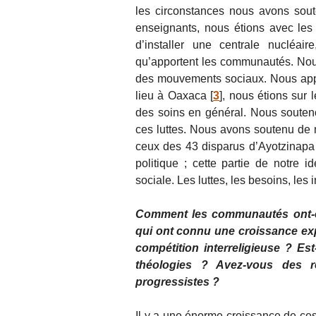
les circonstances nous avons sou
enseignants, nous étions avec les
d’installer une centrale nucléai
qu’apportent les communautés. Nou
des mouvements sociaux. Nous app
lieu à Oaxaca
[
3
]
, nous étions sur 
des soins en général. Nous souten
ces luttes. Nous avons soutenu de
ceux des 43 disparus d’Ayotzinapa
politique ; cette partie de notre 
sociale. Les luttes, les besoins, les
Comment les communautés ont-ell
qui ont connu une croissance expo
compétition interreligieuse ? Es
théologies ? Avez-vous des r
progressistes ?
Il y a une énorme croissance de ces