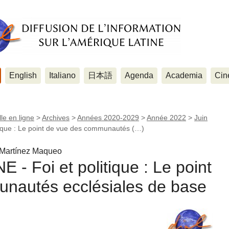
English
Italiano
日本語
Agenda
Academia
Cin
le en ligne
>
Archives
>
Années 2020-2029
>
Année 2022
>
Juin
ique : Le point de vue des communautés (…)
o Martínez Maqueo
 Foi et politique : Le point
nautés ecclésiales de base