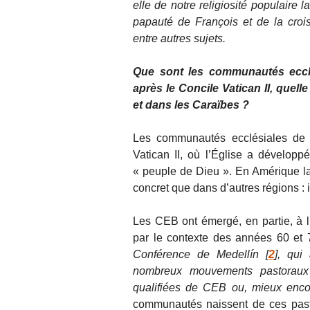
elle de notre religiosité populaire la
papauté de François et de la croi
entre autres sujets.
Que sont les communautés ecclé
après le Concile Vatican II, quell
et dans les Caraïbes ?
Les communautés ecclésiales de 
Vatican II, où l’Église a dévelop
« peuple de Dieu ». En Amérique lat
concret que dans d’autres régions : i
Les CEB ont émergé, en partie, à l’
par le contexte des années 60 et
Conférence de Medellín
[
2
]
, qui 
nombreux mouvements pastoraux tr
qualifiées de CEB ou, mieux enc
communautés naissent de ces pastor