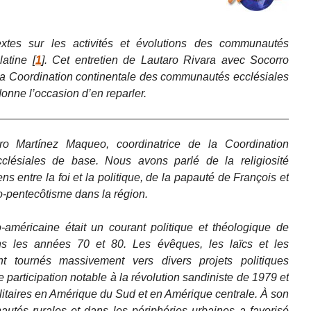
xtes sur les activités et évolutions des communautés
latine
[
1
]
. Cet entretien de Lautaro Rivara avec Socorro
la Coordination continentale des communautés ecclésiales
donne l’occasion d’en reparler.
ro Martínez Maqueo, coordinatrice de la Coordination
lésiales de base. Nous avons parlé de la religiosité
ns entre la foi et la politique, de la papauté de François et
o-pentecôtisme dans la région.
o-américaine était un courant politique et théologique de
s les années 70 et 80. Les évêques, les laïcs et les
 tournés massivement vers divers projets politiques
articipation notable à la révolution sandiniste de 1979 et
ilitaires en Amérique du Sud et en Amérique centrale. À son
autés rurales et dans les périphéries urbaines a favorisé