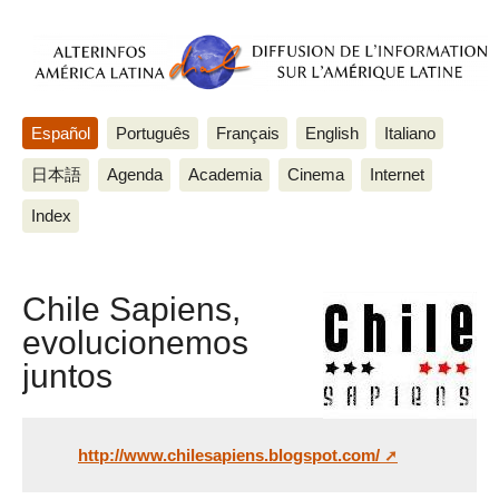
Español
Português
Français
English
Italiano
日本語
Agenda
Academia
Cinema
Internet
Index
Chile Sapiens,
evolucionemos
juntos
http://www.chilesapiens.blogspot.com/