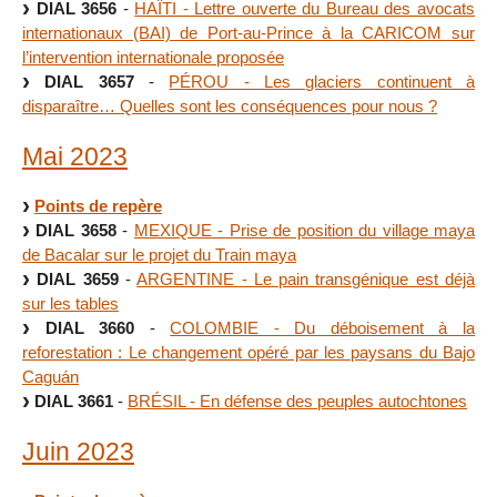
DIAL 3656
-
HAÏTI - Lettre ouverte du Bureau des avocats
internationaux (BAI) de Port-au-Prince à la CARICOM sur
l’intervention internationale proposée
DIAL 3657
-
PÉROU - Les glaciers continuent à
disparaître… Quelles sont les conséquences pour nous ?
Mai 2023
Points de repère
DIAL 3658
-
MEXIQUE - Prise de position du village maya
de Bacalar sur le projet du Train maya
DIAL 3659
-
ARGENTINE - Le pain transgénique est déjà
sur les tables
DIAL 3660
-
COLOMBIE - Du déboisement à la
reforestation : Le changement opéré par les paysans du Bajo
Caguán
DIAL 3661
-
BRÉSIL - En défense des peuples autochtones
Juin 2023