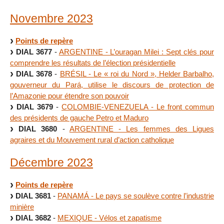
Novembre 2023
Points de repère
DIAL 3677
-
ARGENTINE - L’ouragan Milei : Sept clés pour
comprendre les résultats de l’élection présidentielle
DIAL 3678
-
BRÉSIL - Le « roi du Nord », Helder Barbalho,
gouverneur du Pará, utilise le discours de protection de
l’Amazonie pour étendre son pouvoir
DIAL 3679
-
COLOMBIE-VENEZUELA - Le front commun
des présidents de gauche Petro et Maduro
DIAL 3680
-
ARGENTINE - Les femmes des Ligues
agraires et du Mouvement rural d’action catholique
Décembre 2023
Points de repère
DIAL 3681
-
PANAMÁ - Le pays se soulève contre l’industrie
minière
DIAL 3682
-
MEXIQUE - Vélos et zapatisme