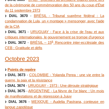
de la cérémonie de commémoration des 50 ans du coup d’État
du 11 septembre 1973
DIAL 3670
-
BRÉSIL - Tribunal suprême fédéral : La
condamnation de Lula, un « montage » mensonger, avec l’aide
de la CIA
DIAL 3671
-
URUGUAY - Face à la crise de l’eau et aux
critiques internationales, le gouvernement se trompe d’urgence
e
DIAL 3672
-
BRÉSIL – 15
Rencontre inter-ecclésiale des
CEB : Gratitude et défis
Octobre 2023
Points de repère
DIAL 3673
-
COLOMBIE - Yolanda Perea : une vie entre la
guerre, la paix et la résistance
DIAL 3674
-
URUGUAY - 1973 : Une déroute stratégique
DIAL 3675
-
ARGENTINE - La fièvre de l’or blanc : Un mois
de manifestations et de répression à Jujuy
DIAL 3676
-
MEXIQUE - Audelia Pastrana, conteuse en
langue zapotèque