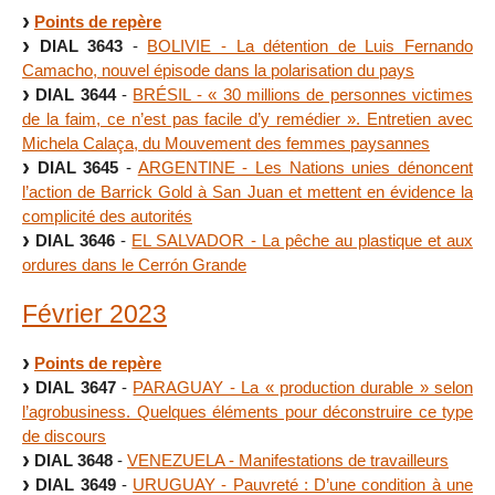
Points de repère
DIAL 3643
-
BOLIVIE - La détention de Luis Fernando
Camacho, nouvel épisode dans la polarisation du pays
DIAL 3644
-
BRÉSIL - « 30 millions de personnes victimes
de la faim, ce n’est pas facile d’y remédier ». Entretien avec
Michela Calaça, du Mouvement des femmes paysannes
DIAL 3645
-
ARGENTINE - Les Nations unies dénoncent
l’action de Barrick Gold à San Juan et mettent en évidence la
complicité des autorités
DIAL 3646
-
EL SALVADOR - La pêche au plastique et aux
ordures dans le Cerrón Grande
Février 2023
Points de repère
DIAL 3647
-
PARAGUAY - La « production durable » selon
l’agrobusiness. Quelques éléments pour déconstruire ce type
de discours
DIAL 3648
-
VENEZUELA - Manifestations de travailleurs
DIAL 3649
-
URUGUAY - Pauvreté : D’une condition à une