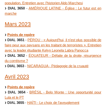
population. Entretien avec l’historien Aldo Marchesi
DIAL 3650
-
AMÉRIQUE LATINE - Église : Le futur est en
marche
Mars 2023
Points de repère
DIAL 3651
-
PÉROU - « Aujourd’hui, il n’est plus possible de
faire peur aux paysans en les traitant de terroristes ». Entretien
avec la leader étudiante Kelyn Leonela Labra Panocca
DIAL 3652
-
ÉQUATEUR - Défaite de la droite, résurgence
du corréisme ?
DIAL 3653
-
NICARAGUA - Pédagogie de la cruauté
Avril 2023
Points de repère
DIAL 3654
-
BRÉSIL - Belo Monte : Une opportunité pour
Lula et le PT
DIAL 3655
-
HAÏTI - Le choix de l’aveuglement