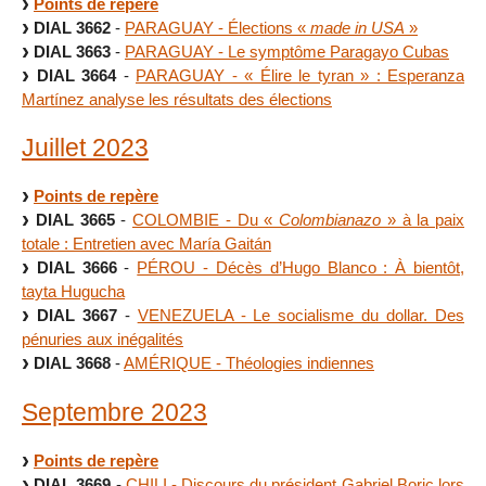
Points de repère
DIAL 3662
-
PARAGUAY - Élections «
made in USA
»
DIAL 3663
-
PARAGUAY - Le symptôme Paragayo Cubas
DIAL 3664
-
PARAGUAY - « Élire le tyran » : Esperanza
Martínez analyse les résultats des élections
Juillet 2023
Points de repère
DIAL 3665
-
COLOMBIE - Du «
Colombianazo
» à la paix
totale : Entretien avec María Gaitán
DIAL 3666
-
PÉROU - Décès d’Hugo Blanco : À bientôt,
tayta Hugucha
DIAL 3667
-
VENEZUELA - Le socialisme du dollar. Des
pénuries aux inégalités
DIAL 3668
-
AMÉRIQUE - Théologies indiennes
Septembre 2023
Points de repère
DIAL 3669
-
CHILI - Discours du président Gabriel Boric lors