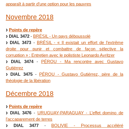
apparaît à partir d’une option pour les pauvres
Novembre 2018
Points de repère
DIAL 3472
-
BRÉSIL - Un pays déboussolé
DIAL 3473
-
BRÉSIL - « Il existait un effort de l’extrême
droite pour punir et combattre de façon sélective la
corruption » : Entretien avec le polististe Leonardo Avritzer
DIAL 3474
-
PÉROU - Ma rencontre avec Gustavo
Gutiérrez
DIAL 3475
-
PÉROU - Gustavo Gutiérrez, père de la
théologie de la libération
Décembre 2018
Points de repère
DIAL 3476
-
URUGUAY-PARAGUAY - L’effet domino de
l’accaparement de terres
DIAL 3477
-
BOLIVIE - Processus accéléré