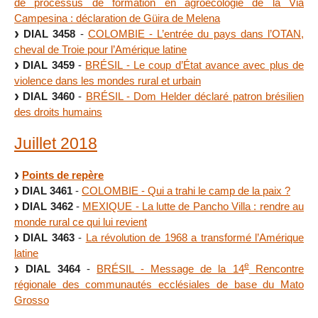
de processus de formation en agroécologie de la Via
Campesina : déclaration de Güira de Melena
DIAL 3458
-
COLOMBIE - L’entrée du pays dans l’OTAN,
cheval de Troie pour l’Amérique latine
DIAL 3459
-
BRÉSIL - Le coup d’État avance avec plus de
violence dans les mondes rural et urbain
DIAL 3460
-
BRÉSIL - Dom Helder déclaré patron brésilien
des droits humains
Juillet 2018
Points de repère
DIAL 3461
-
COLOMBIE - Qui a trahi le camp de la paix ?
DIAL 3462
-
MEXIQUE - La lutte de Pancho Villa : rendre au
monde rural ce qui lui revient
DIAL 3463
-
La révolution de 1968 a transformé l’Amérique
latine
e
DIAL 3464
-
BRÉSIL - Message de la 14
Rencontre
régionale des communautés ecclésiales de base du Mato
Grosso