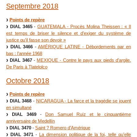
Septembre 2018
Points de repère
DIAL 3465
-
GUATEMALA - Procès Molina Theissen : « Il
est temps de briser le silence et d’exiger du système de
justice qu’il fasse son devoir »
DIAL 3466
-
AMÉRIQUE LATINE - Débordements par en
bas : l’année 1968
DIAL 3467
-
MEXIQUE - Contre le pays aux pieds d’argile.
De Paris à Tlatelolco
Octobre 2018
Points de repère
DIAL 3468
-
NICARAGUA - La farce et la tragédie se jouent
en simultané
DIAL 3469
-
Don Samuel Ruíz et le cinquantième
anniversaire de Medellín
DIAL 3470
-
Saint ? Romero d’Amérique
DIAL 3471
-
La dimension politique de la foi, telle qu’elle