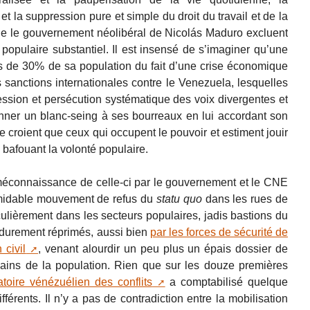
t la suppression pure et simple du droit du travail et de la
ble le gouvernement néolibéral de Nicolás Maduro excluent
 populaire substantiel. Il est insensé de s’imaginer qu’une
s de 30% de sa population du fait d’une crise économique
 sanctions internationales contre le Venezuela, lesquelles
ression et persécution systématique des voix divergentes et
onner un blanc-seing à ses bourreaux en lui accordant son
ne croient que ceux qui occupent le pouvoir et estiment jouir
 bafouant la volonté populaire.
méconnaissance de celle-ci par le gouvernement et le CNE
ormidable mouvement de refus du
statu quo
dans les rues de
culièrement dans les secteurs populaires, jadis bastions du
 durement réprimés, aussi bien
par les forces de sécurité de
 civil
, venant alourdir un peu plus un épais dossier de
mains de la population. Rien que sur les douze premières
toire vénézuélien des conflits
a comptabilisé quelque
férents. Il n’y a pas de contradiction entre la mobilisation