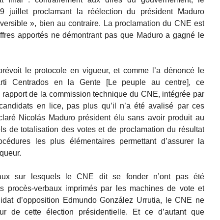
uillet proclamant la réélection du président Maduro
versible », bien au contraire. La proclamation du CNE est
hiffres apportés ne démontrant pas que Maduro a gagné le
prévoit le protocole en vigueur, et comme l’a dénoncé le
rti Centrados en la Gente [Le peuple au centre], ce
 rapport de la commission technique du CNE, intégrée par
andidats en lice, pas plus qu’il n’a été avalisé par ces
claré Nicolás Maduro président élu sans avoir produit au
ls de totalisation des votes et de proclamation du résultat
procédures les plus élémentaires permettant d’assurer la
nqueur.
ux sur lesquels le CNE dit se fonder n’ont pas été
les procès-verbaux imprimés par les machines de vote et
didat d’opposition Edmundo González Urrutia, le CNE ne
eur de cette élection présidentielle. Et ce d’autant que