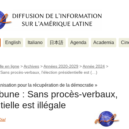
English
Italiano
日本語
Agenda
Academia
Cin
le en ligne
>
Archives
>
Années 2020-2029
>
Année 2024
>
ans procès-verbaux, l’élection présidentielle est (…)
anisation pour la récupération de la démocratie »
une : Sans procès-verbaux,
ielle est illégale
Dial