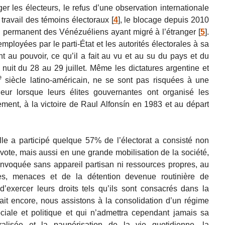
er les électeurs, le refus d’une observation internationale
du travail des témoins électoraux
[
4
]
, le blocage depuis 2010
ral permanent des Vénézuéliens ayant migré à l’étranger
[
5
]
.
ployées par le parti-État et les autorités électorales à sa
nt au pouvoir, ce qu’il a fait au vu et au su du pays et du
 nuit du 28 au 29 juillet. Même les dictatures argentine et
e
siècle latino-américain, ne se sont pas risquées à une
leur lorsque leurs élites gouvernantes ont organisé les
vement, à la victoire de Raul Alfonsín en 1983 et au départ
le a participé quelque 57% de l’électorat a consisté non
 vote, mais aussi en une grande mobilisation de la société,
nvoquée sans appareil partisan ni ressources propres, au
es, menaces et de la détention devenue routinière de
d’exercer leurs droits tels qu’ils sont consacrés dans la
ait encore, nous assistons à la consolidation d’un régime
sociale et politique et qui n’admettra cependant jamais sa
ralisée et la paupérisation de la vie quotidienne, la