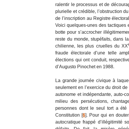
ralentir le processus et de décourag
plurielle et crédible, l’obstruction 
de l’inscription au Registre électo
Voici quelques-unes des tactiques em
botte pour s’accrocher illégitimeme
reste du monde, stupéfaits, dans la
chilienne, les plus cruelles du XX
fraude électorale d’une telle amp
élections qui ont conduit, respecti
d’Augusto Pinochet en 1988.
La grande journée civique à laquel
seulement en l’exercice du droit de
autonome et indépendante, auto-co
milieu des persécutions, chantag
personnes dont le seul tort a été 
Constitution
[
6
]
. Pour qui en douter
autocratique frappé d’illégitimité 
défaite. De fait, la misère géné