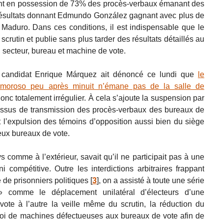
nant en possession de 73% des procès-verbaux émanant des
de résultats donnant Edmundo González gagnant avec plus de
 Maduro. Dans ces conditions, il est indispensable que le
scrutin et publie sans plus tarder des résultats détaillés au
 secteur, bureau et machine de vote.
le candidat Enrique Márquez ait dénoncé ce lundi que
le
 Amoroso peu après minuit n’émane pas de la salle de
donc totalement irrégulier. À cela s’ajoute la suspension par
ssus de transmission des procès-verbaux des bureaux de
et l’expulsion des témoins d’opposition aussi bien du siège
ux bureaux de vote.
 comme à l’extérieur, savait qu’il ne participait pas à une
 compétitive. Outre les interdictions arbitraires frappant
e de prisonniers politiques
[
3
]
, on a assisté à toute une série
» comme le déplacement unilatéral d’électeurs d’une
vote à l’autre la veille même du scrutin, la réduction du
voi de machines défectueuses aux bureaux de vote afin de