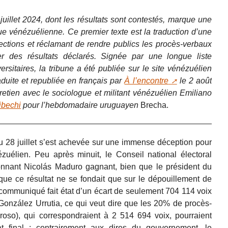
juillet 2024, dont les résultats sont contestés, marque une
que vénézuélienne. Ce premier texte est la traduction d’une
lections et réclamant de rendre publics les procès-verbaux
r des résultats déclarés. Signée par une longue liste
versitaires, la tribune a été publiée sur le site vénézuélien
aduite et republiée en français par
À l’encontre
le 2 août
retien avec le sociologue et militant vénézuélien Emiliano
ibechi
pour l’hebdomadaire uruguayen
Brecha.
du 28 juillet s’est achevée sur une immense déception pour
zuélien. Peu après minuit, le Conseil national électoral
nant Nicolás Maduro gagnant, bien que le président du
ue ce résultat ne se fondait que sur le dépouillement de
 communiqué fait état d’un écart de seulement 704 114 voix
onzález Urrutia, ce qui veut dire que les 20% de procès-
roso), qui correspondraient à 2 514 694 voix, pourraient
tat final : contrairement aux dires du gouvernement, le