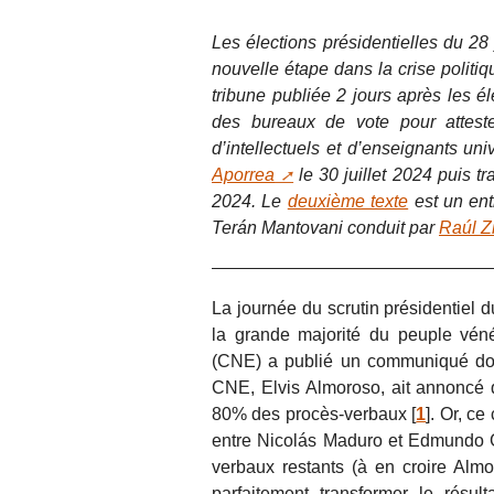
Les élections présidentielles du 28 
nouvelle étape dans la crise politi
tribune publiée 2 jours après les é
des bureaux de vote pour atteste
d’intellectuels et d’enseignants uni
Aporrea
le 30 juillet 2024 puis tr
2024. Le
deuxième texte
est un ent
Terán Mantovani conduit par
Raúl Z
La journée du scrutin présidentiel 
la grande majorité du peuple véné
(CNE) a publié un communiqué don
CNE, Elvis Almoroso, ait annoncé q
80% des procès-verbaux
[
1
]
. Or, ce
entre Nicolás Maduro et Edmundo G
verbaux restants (à en croire Almo
parfaitement transformer le résul