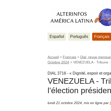
Español
Português
Français
Accueil
>
Français
>
Dial, revue mensuel
Octobre 2024
>
VENEZUELA - Tribune : S
DIAL 3716 - « Dignité, espoir et org
VENEZUELA - Trib
l’élection président
lundi 21 octobre 2024
,
mis en ligne par