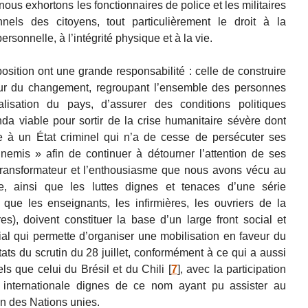
 nous exhortons les fonctionnaires de police et les militaires
onnels des citoyens, tout particulièrement le droit à la
personnelle, à l’intégrité physique et à la vie.
osition ont une grande responsabilité : celle de construire
eur du changement, regroupant l’ensemble des personnes
nalisation du pays, d’assurer des conditions politiques
da viable pour sortir de la crise humanitaire sévère dont
re à un État criminel qui n’a de cesse de persécuter ses
nnemis » afin de continuer à détourner l’attention de ses
 transformateur et l’enthousiasme que nous avons vécu au
 ainsi que les luttes dignes et tenaces d’une série
s que les enseignants, les infirmières, les ouvriers de la
res), doivent constituer la base d’un large front social et
torial qui permette d’organiser une mobilisation en faveur du
ats du scrutin du 28 juillet, conformément à ce qui a aussi
s que celui du Brésil et du Chili
[
7
]
, avec la participation
 internationale dignes de ce nom ayant pu assister au
ion des Nations unies.