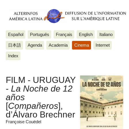
Español
Português
Français
English
Italiano
日本語
Agenda
Academia
Cinema
Internet
Index
FILM - URUGUAY
-
La Noche de 12
años
[
Compañeros
],
d’Álvaro Brechner
Françoise Couëdel