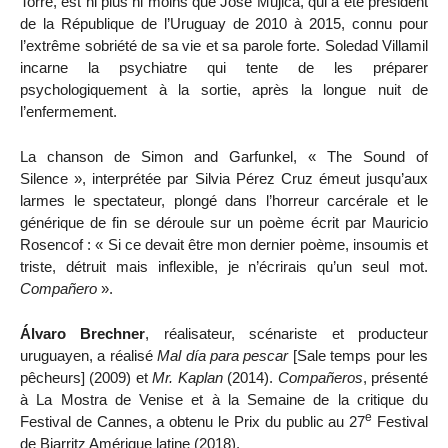
Torre, est ni plus ni moins que José Mujica, qui a été président
de la République de l’Uruguay de 2010 à 2015, connu pour
l’extrême sobriété de sa vie et sa parole forte. Soledad Villamil
incarne la psychiatre qui tente de les préparer
psychologiquement à la sortie, après la longue nuit de
l’enfermement.
La chanson de Simon and Garfunkel, « The Sound of
Silence », interprétée par Silvia Pérez Cruz émeut jusqu’aux
larmes le spectateur, plongé dans l’horreur carcérale et le
générique de fin se déroule sur un poème écrit par Mauricio
Rosencof : « Si ce devait être mon dernier poème, insoumis et
triste, détruit mais inflexible, je n’écrirais qu’un seul mot.
Compañero
».
Álvaro Brechner
, réalisateur, scénariste et producteur
uruguayen, a réalisé
Mal día para pescar
[Sale temps pour les
pêcheurs] (2009) et
Mr. Kaplan
(2014).
Compañeros
, présenté
à La Mostra de Venise et à la Semaine de la critique du
e
Festival de Cannes, a obtenu le Prix du public au 27
Festival
de Biarritz Amérique latine (2018).