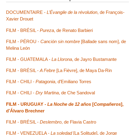
DOCUMENTAIRE -
L’Évangile de la révolution
, de François-
Xavier Drouet
FILM - BRÉSIL -
Pureza
, de Renato Barbieri
FILM - PÉROU -
Canción sin nombre
[Ballade sans nom], de
Melina León
FILM - GUATEMALA -
La Llorona
, de Jayro Bustamante
FILM - BRÉSIL -
A Febre
[La Fièvre], de Maya Da-Rin
FILM - CHILI -
Patagonia
, d’Emiliano Torres
FILM - CHILI -
Dry Martina
, de Che Sandoval
FILM - URUGUAY -
La Noche de 12 años
[
Compañeros
],
d’Álvaro Brechner
FILM - BRÉSIL -
Deslembro
, de Flavia Castro
FILM - VENEZUELA -
La soledad
[La Solitude], de Jorge