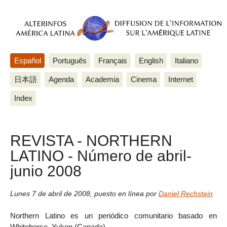
Español
Português
Français
English
Italiano
日本語
Agenda
Academia
Cinema
Internet
Index
REVISTA - NORTHERN
LATINO - Número de abril-
junio 2008
Lunes 7 de abril de 2008
,
puesto en línea por
Daniel Rechstein
Northern Latino es un periódico comunitario basado en
Whitehorse, Yukon (Canada).